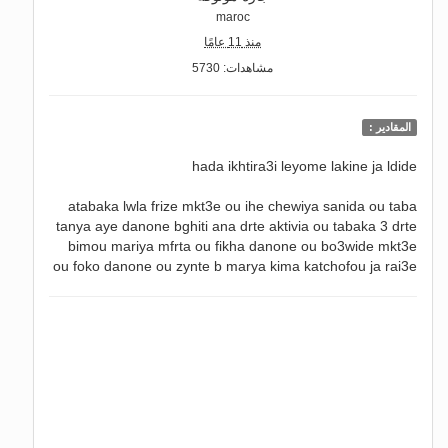
maroc
منذ 11 عامًا
مشاهدات: 5730
المقادير :
hada ikhtira3i leyome lakine ja ldide
atabaka lwla frize mkt3e ou ihe chewiya sanida ou taba
tanya aye danone bghiti ana drte aktivia ou tabaka 3 drte
bimou mariya mfrta ou fikha danone ou bo3wide mkt3e
ou foko danone ou zynte b marya kima katchofou ja rai3e