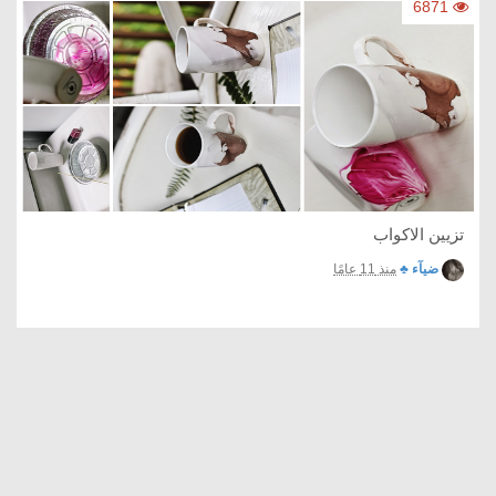
6871
تزيين الاكواب
ضيآء ♣
منذ 11 عامًا