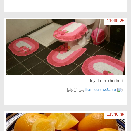
11088
kijatkom khedmti
Ilham oum tw2ame
منذ 11 عامًا
11946