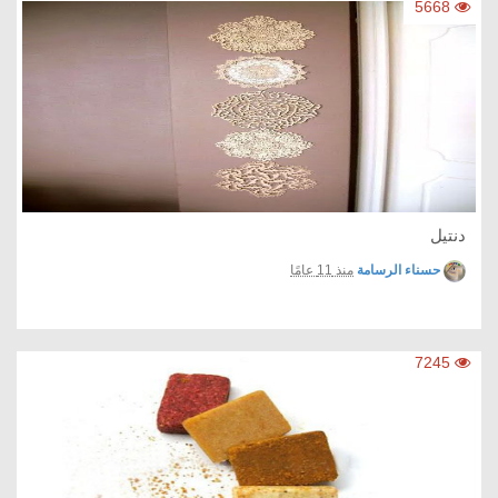
5668
دنتيل
حسناء الرسامة
منذ 11 عامًا
7245