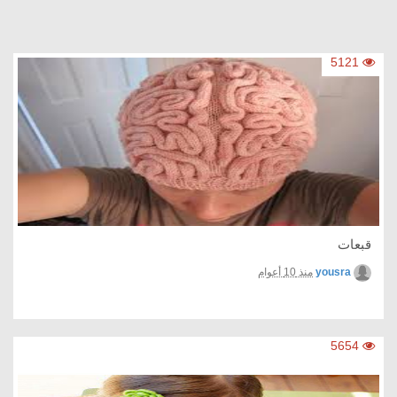
5121
قبعات
yousra
منذ 10 أعوام
5654