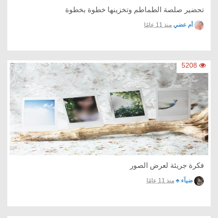
تحضير صلصة الطماطم وتخزينها خطوة بخطوة
أم عضي
منذ 11 عامًا
5208
فكرة جريئة لعرض الصور
ضيآء ♣
منذ 11 عامًا