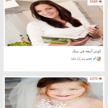
6588
كوني أنيقة في بيتك
أم عضي
منذ 11 عامًا
6370