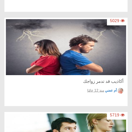
5029
أكاذيب قد تدمر زواجك
أم عضي
منذ 12 عامًا
5719