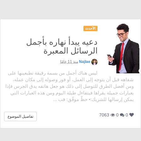
الأحدث
دعيه يبدأ نهاره بأجمل
الرسائل المعبرة
Najlae
منذ 11 عامًا
ليس هناك أجمل من بسمة رقيقة تطبعينها على
شفاهه قبل أن يتوجه إلى العمل، أو فور وصوله إلى مكان عمله،
ومن أفضل الطرق للتوصل إلى ذلك هو جعل هاتفه يدق الجرس فإذا
بعبارات جميلة يقراها فيتفاءل طيلة اليوم ومن هذه العبارات التي
يمكن إرسالها للشريك:• حظّ موفّق: قب ...
7063
0
0
تفاصيل الموضوع