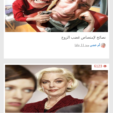
نصائح لإمتصاص غضب الزوج
أم عضي
منذ 11 عامًا
6123