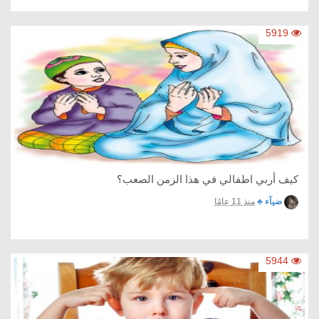
5919
كيف أربي اطفالي في هذا الزمن الصعب؟
ضيآء ♣
منذ 11 عامًا
5944