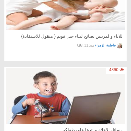
للاباء والمربيين نصائح لبناء جيل قويم { منقول للاستفادة}
فاطمة الزهراء
منذ 11 عامًا
4890
وسائل الاعلام و اترها على طفلكي