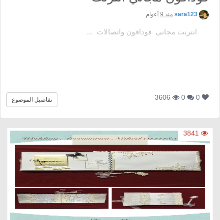
sara123
منذ 9 أعوام
انترنت مجاني فودافون واتصالات ...
3606
0
0
تفاصيل الموضوع
3841