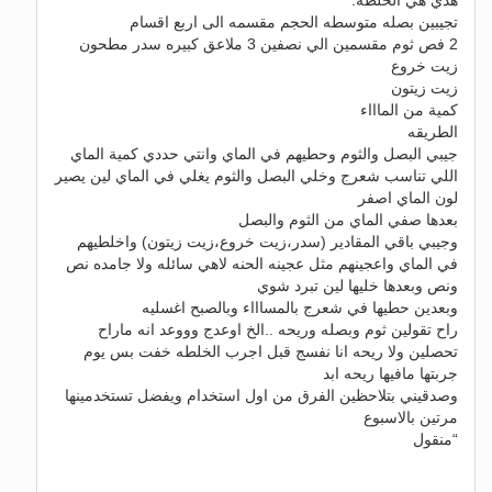
هذي هي الخلطه:
تجيبين بصله متوسطه الحجم مقسمه الى اربع اقسام
2 فص ثوم مقسمين الي نصفين 3 ملاعق كبيره سدر مطحون
زيت خروع
زيت زيتون
كمية من الماااء
الطريقه
جيبي البصل والثوم وحطيهم في الماي وانتي حددي كمية الماي
اللي تناسب شعرج وخلي البصل والثوم يغلي في الماي لين يصير
لون الماي اصفر
بعدها صفي الماي من الثوم والبصل
وجيبي باقي المقادير (سدر،زيت خروع،زيت زيتون) واخلطيهم
في الماي واعجينهم مثل عجينه الحنه لاهي سائله ولا جامده نص
ونص وبعدها خليها لين تبرد شوي
وبعدين حطيها في شعرج بالمساااء وبالصبح اغسليه
راح تقولين ثوم وبصله وريحه ..الخ اوعدج وووعد انه ماراح
تحصلين ولا ريحه انا نفسج قبل اجرب الخلطه خفت بس يوم
جربتها مافيها ريحه ابد
وصدقيني بتلاحظين الفرق من اول استخدام ويفضل تستخدمينها
مرتين بالاسبوع
“منقول