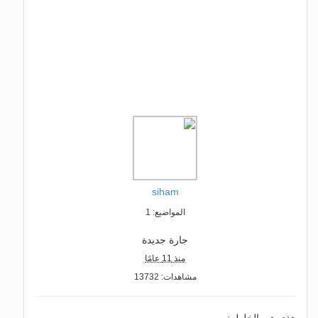
siham
المواضيع: 1
جارة جديدة
منذ 11 عامًا
مشاهدات: 13732