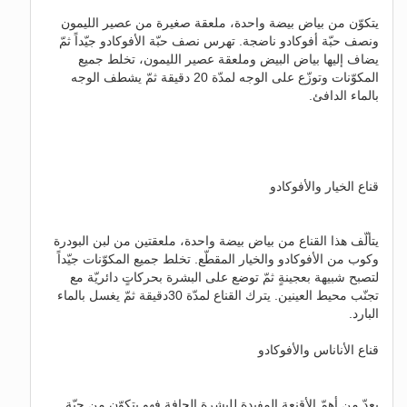
يتكوّن من بياض بيضة واحدة، ملعقة صغيرة من عصير الليمون
ونصف حبّة أفوكادو ناضجة. تهرس نصف حبّة الأفوكادو جيّداً ثمّ
يضاف إليها بياض البيض وملعقة عصير الليمون، تخلط جميع
المكوّنات وتوزّع على الوجه لمدّة 20 دقيقة ثمّ يشطف الوجه
بالماء الدافئ.
قناع الخيار والأفوكادو
يتألّف هذا القناع من بياض بيضة واحدة، ملعقتين من لبن البودرة
وكوب من الأفوكادو والخيار المقطّع. تخلط جميع المكوّنات جيّداً
لتصبح شبيهة بعجينةٍ ثمّ توضع على البشرة بحركاتٍ دائريّة مع
تجنّب محيط العينين. يترك القناع لمدّة 30دقيقة ثمّ يغسل بالماء
البارد.
قناع الأناناس والأفوكادو
يعدّ من أهمّ الأقنعة المفيدة للبشرة الجافة فهو يتكوّن من حبّة