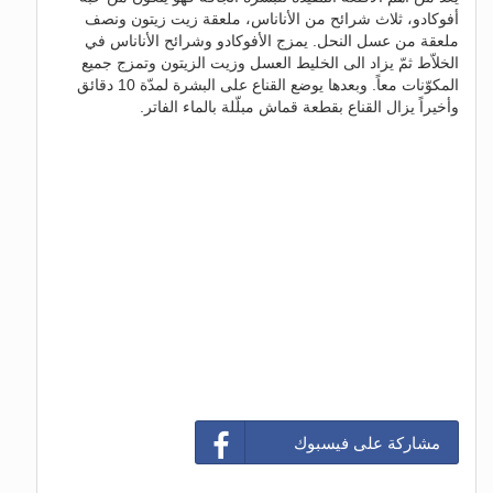
أفوكادو، ثلاث شرائح من الأناناس، ملعقة زيت زيتون ونصف
ملعقة من عسل النحل. يمزج الأفوكادو وشرائح الأناناس في
الخلاّط ثمّ يزاد الى الخليط العسل وزيت الزيتون وتمزج جميع
المكوّنات معاً. وبعدها يوضع القناع على البشرة لمدّة 10 دقائق
وأخيراً يزال القناع بقطعة قماش مبلّلة بالماء الفاتر.
مشاركة على فيسبوك