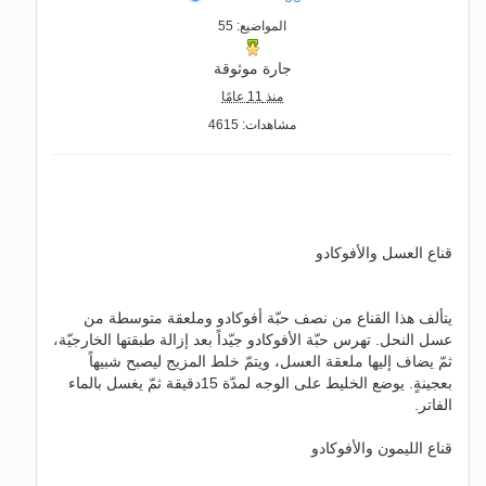
المواضيع: 55
جارة موثوقة
منذ 11 عامًا
مشاهدات: 4615
قناع العسل والأفوكادو
يتألف هذا القناع من نصف حبّة أفوكادو وملعقة متوسطة من
عسل النحل. تهرس حبّة الأفوكادو جيّداً بعد إزالة طبقتها الخارجيّة،
ثمّ يضاف إليها ملعقة العسل، ويتمّ خلط المزيج ليصبح شبيهاً
بعجينةٍ. يوضع الخليط على الوجه لمدّة 15دقيقة ثمّ يغسل بالماء
الفاتر.
قناع الليمون والأفوكادو