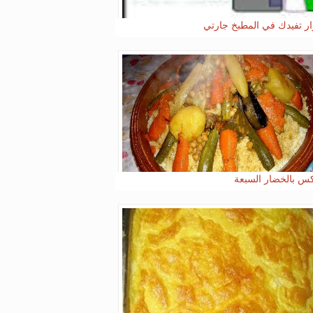
ر تفيدك في المطبخ جارتي
 بالخضار السبعة