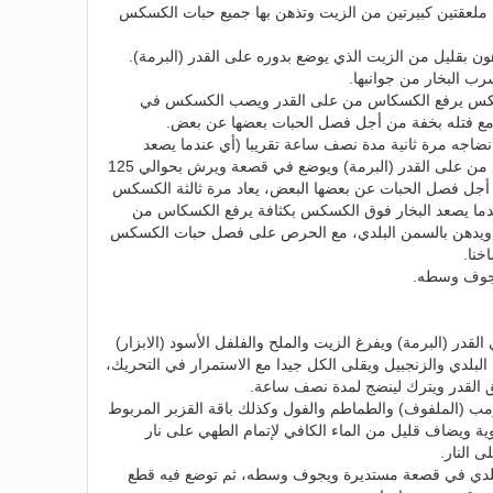
لعقتين كبيرتين من الزيت وتذهن بها جميع حبات الكسكس
بقليل من الزيت الذي يوضع بدوره على القدر (البرمة).
رب البخار من جوانبها.
لكسكس يرفع الكسكاس من على القدر ويصب الكسكس في
د مع فتله بخفة من أجل فصل الحبات بعضها عن بعض.
اجه مرة ثانية مدة نصف ساعة تقريبا (أي عندما يصعد
البخار بكثافة على الكسكس). ثم يرفع من على القدر (البرمة) ويوضع في قصعة ويرش بحوالي 125
 أجل فصل الحبات عن بعضها البعض، يعاد مرة ثالثة الكسكس
دما يصعد البخار فوق الكسكس بكثافة يرفع الكسكاس من
 ويدهن بالسمن البلدي، مع الحرص على فصل حبات الكسكس
خنا.
يجوف وسطه.
قدر (البرمة) ويفرغ الزيت والملح والفلفل الأسود (الابزار)
بلدي والزنجبيل ويقلى الكل جيدا مع الاستمرار في التحريك،
ق القدر ويترك لينضج لمدة نصف ساعة.
ب (الملفوف) والطماطم والفول وكذلك باقة القزبر المربوط
ية ويضاف قليل من الماء الكافي لإتمام الطهي على نار
ى النار.
بلدي في قصعة مستديرة ويجوف وسطه، ثم توضع فيه قطع