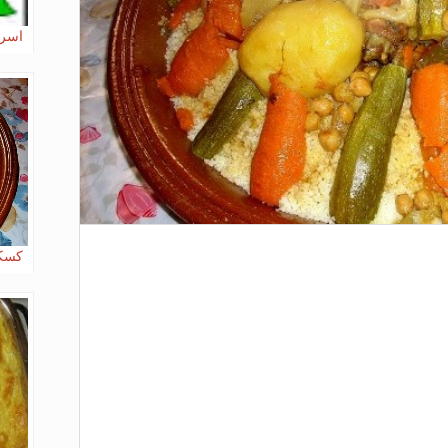
اسرا
كسكس