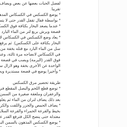
لفصل الحبات بعضها عن بعض ويضاف م
تقريبا.
* يوضع الكسكس في الكسكاس المدهون 
* بواسطة قفال تقفل القدر حتى لا يتس
* عندما يصعد البخار بكثافة فوق ا
قصعة ويرش بربع لتر من الماء البار
* يعاد وضع الكسكس في الكسكاس لانض
سل من الماء البارد مع فتله بخفة من
في الكسكاس لانضاجه مرة ثالثة، وعن
فوق القدر (البرمة) ويصب في قصعة
الواحدة عن الأخرى بخفة وهو لازال سا
* وأخيرا يوضع في قصعة مستديرة و
طريقة تحضير مرق الكسكس
* توضع قطع اللحم والبصل المقطع في ال
والزعفران وملعقة صغيرة من السمن ال
بعد ذلك يضاف لتران من الماء ثم يغل
* يضاف الحمص والجزر واللفت والكرم
بخيط والقرعة الحمراء والقرعة السلاو
معتدلة حتى ينضج الكل فترفع القدر عل
* يوضع الكسكس المذهون بالسمن ال