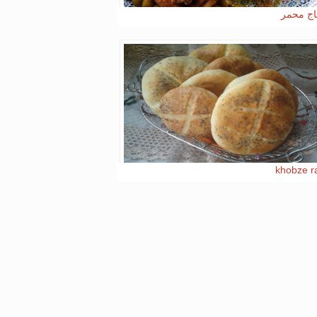
اج محمر
khobze r