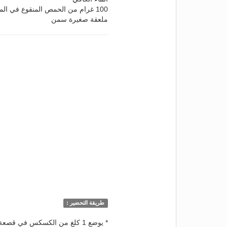
100 غرام من الحمص المنقوع في الماء ومغسول جيدا
ملعقة صغيرة سمن
طريقة التحضير :
* يوضع 1 كلغ من الكسكس في ق