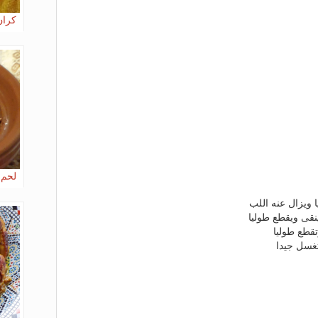
كران
لحم 
 ويزال عنه اللب
نقى ويقطع طوليا
قطع طوليا
غسل جيدا