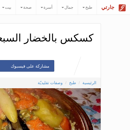
جارتي
طبخ
جمال
أسرة
صحة
بيت
كسكس بالخضار السبع
مشاركة على فيسبوك
الرئيسية
طبخ
وصفات تقليديّة