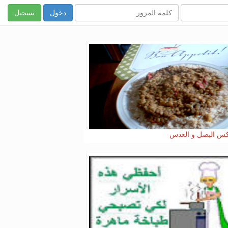
تسجيل
 البصل و العدس