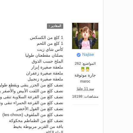
المقادير :
1 كلغ من الكسكس
1 كلغ من اللحم
كأس شاي زيت
Najlae
بصلتان مقطعتان طوليا
الملح حسب الذوق
المواضيع: 262
ملعقة صغيرة إبزار
ملعقة صغيرة زعفران
جارة موثوقة
ملعقة صغيرة زنجبيل
maroc
نصف كلغ من الجزر ينقى ويقطع طوليا
منذ 11 عامًا
نصف كلغ من اللفت الأبيض والأصفر ي
مشاهدات: 18198
نصف كلغ من القرعة السلاوية تنقى وت
نصف كلغ من القرعة الحمراء تنقى وت
نصف كلغ من الفول الأخضر
نصف كلغ من الملفوف (les choux)
نصف كلغ من الطماطم محكوكة
باقة من القزبر مربوطة بخيط
الماء الكافي