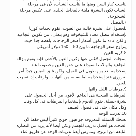
يناسب كبار السن ومنها ما يناسب الشباب، لأن فى مرحلة
الشباب تكون البشرة مليئة بالمخاط الجلدى على عكس مرحلة
الشيخوخة.
7.المصل
للحصول على بشرة خالية من العيوب، تقوم نجمات كوريا
بإستخدام مصل مضاد للشيخوخة وهو يبطىء من تكوين التجاعيد
و لكن عادة ما تكون أسعار أصغر الزجاجات باهظة جدا حيث
يتراوح سعر الزجاجة ما بين 50 – 150 دولار أمريكى.
8.كريم العين
منتجات التجميل لاغنى عنها وكريم العين بالأخص فإنة يقوم بإزالة
التجاعيد والهالات السوداء على جفن العين وخصوصا عند
إسخدامه بعد يوم طويل فى العمل، ولكن غلق العينين جيداً أمر
ضرورى عند إستخدامه لما يسببه من ألتهابات ولزعات إذا تسرب
للعين.
9.مرطبات الليل والنهار
المرطبات الصحية هى الداعم الأقوى من أجل الحصول على
بشرة جميلة، يقوم النجوم بإستخدام المرطبات فى كل وقت
وكل مكان حتى فى فصول الصيف.
10.تدريب الوجه
تضحك الممثلة المعروفة جو هيون جونج كثيراً ليس فقط لأن
الضحك هو أفضل تدريب للجسم ولكن أيضا لأنه يزيد من النضارة
النابعة من الروح، وتمارس أيضا تدريبات الوجه عن طريق غناء