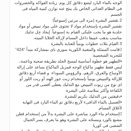
الوجه بالماء البارد لبضع دقائق كل يوم. زيادة الفواكه والخضروات
فى النظام الغذائى الخاص بك ينتج عنه توازن كمية المياه فى
الجسم.
2.تقشير البشرة (مره الى مرتين إسبوعياً)
تقشير البشرة بإستخدام مواد لا تحتوى على مواد تبييض أو مواد
جلدية هو ما يجب عليكى القيام بة إسبوعياً. إيجاد جِل تدليك
مناسب يذهب عميقا داخل المسام لإزالة الخلايا الميته.
3.القيام بثلاث خطوات يومياً للعناية بالبشرة
قامت الممثلة والمغنية الكورية سوزى باى بمشاركة مبدأ “424”
للتجربة الشخصية:
•التطهير هو خطوة أساسية لمسح الجلد بطريقة صحية وناعمة،
ليس فقط تطهير ماكياج الوجه فمزيل الماكياج يساعد على إزالة
الأوساخ والعرق، الزهم، والرؤوس السوداء. و قضاء أربع دقائق
للإزالة والتبييض يومياً بإستخدام زيت جوز الهند أو زيت اللوز أو
اى نوع من زيوت التبييض مع التدليك يعطى أقصى قدر من
الكفاءة وأكثر سلاسة على البشرة.
•دقيقتين من التدليك بكريم للبشرة.
•الغسيل بالماء الدافىء لأربع دقائق ثم الماء البارد فى النهاية
لأغلاق المسام.
إستخدام ماء الورد مباشرة على البشرة بدلاً من إستخدام قطن
مشبع بالورد ومسحُه على البشرة وهو ما يعرف بسر الجمال
الشعبى فى كوريا.