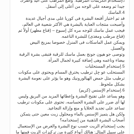
إستخدام الكريمات المرطبة: وضع المرطب على اليد والفرك
جيدا ثم وضعه على الوجه من أعلى إلى أسفل.
4.الماسك
قد تم اختبار أقنعة البشرة فى كوريا على مدى أجيال عديدة
وأصبحت منتجات العناية بالبشرة هي الأكثر شعبية في العالم،
فيجب عمل ماسك للوجه مره كل إسبوع – (قناع مطهر) أولاً ثم
(قناع مرطب ومغذى) للبشرة الناعمه.
ويمكن عمل الماسكات فى المنزل خصوصا بمزيج البيض
والعسل.
وتوصى جو هيون جونج بعمل ماسك للرقبة فتبقى بشرة الرقبة
بيضاء وناعمه وهى إضافة كبيرة لجمال المرأة.
5.إستخدام المستحلبات
المستحلب عو جِل ترطيب يخترق المسام ويحتوى على مكونات
ترطيب مثل حمض الهيالورونيك وهو ما يؤثر على نعومة البشرة
بشكل ملحوظ.
6.إستخدام الإسنس (كريم)
وهو يساعد على تفتيح البشرة وإعطائها المزيد من البريق وليس
لها أى ضرر على البشرة الحساسه، تحتوى على مكونات ترطيب
تساعد على تجديد الخلايا و منع وإزالة التجاعيد.
ولكن هل يتميز الإسنس بالماء ومحلول زيت معين حتى يتمكن
أصحاب البشرة الدَهنية من إستخدامه؟
يجب إستخدام الزيت حسب نوع البشرة والغرض من الإستعمال
على سبيل المثال: هنالك أنواع كثيرة من تركيزات الزيت فمنها ما