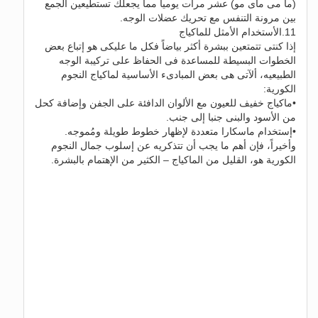
(ما مى ماى مو) عشر مرات يومياً مما يجعلك تستطيعين الجمع
بين مرونة التنفس مع تحريك عضلات الوجه.
11.الأستخدام الأمثل للماكياج
إذا كنتى تتمتعين ببشرة أكثر بياضاً فكل ما عليكى هو إتباع بعض
الخطوات البسيطة للمساعدة فى الحفاظ على تركيبة الوجه
الطبيعيه، ألآتى هى بعض المبادىء الأساسية لماكياج النجوم
الكورية:
•ماكياج خفيف للعيون مع الألوان الدافئة على الجفن وإضافة كحل
من الأسود والبنى جنبا إلى جنب.
•إستخدام ماسكارا متعددة لإظهار خطوط طويلة ومُموجه.
وأخيراً، فإن أهم ما يجب أن تتذكريه عن إسلوب جمال النجوم
الكورية هو، القليل من الماكياج – الكثير من الإهتمام بالبشرة.