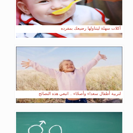
أكلات سهلة ليتناولها رضيعك بمفرده
لتربية أطفال سعداء وأصحّاء .. اتبعي هذه النصائح