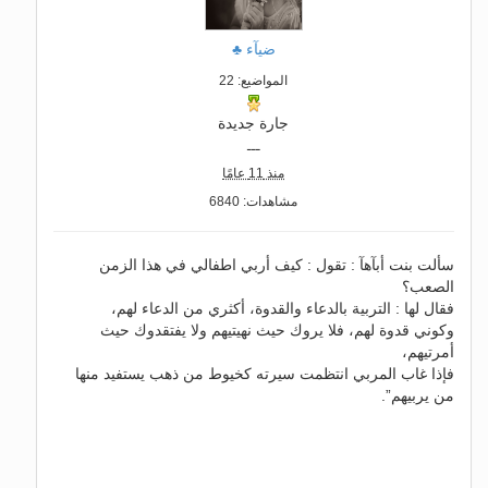
ضيآء ♣
المواضيع: 22
جارة جديدة
ـــ
منذ 11 عامًا
مشاهدات: 6840
ﺳﺄﻟﺖ ﺑﻨﺖ ﺃﺑﺂﻫﺂ : تقول : كيف أربي اطفالي في هذا الزمن
الصعب؟
فقال لها : التربية بالدعاء والقدوة، أكثري من الدعاء لهم،
وكوني قدوة لهم، فلا يروك حيث نهيتيهم ولا يفتقدوك حيث
أمرتيهم،
فإذا غاب المربي انتظمت سيرته كخيوط من ذهب يستفيد منها
من يربيهم”.