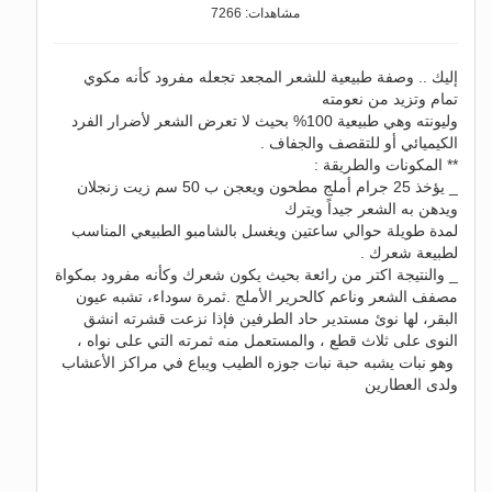
مشاهدات: 7266
إليك .. وصفة طبيعية للشعر المجعد تجعله مفرود كأنه مكوي
تمام وتزيد من نعومته
وليونته وهي طبيعية 100% بحيث لا تعرض الشعر لأضرار الفرد
الكيميائي أو للتقصف والجفاف .
** المكونات والطريقة :
_ يؤخذ 25 جرام أملج مطحون ويعجن ب 50 سم زيت زنجلان
ويدهن به الشعر جيداً ويترك
لمدة طويلة حوالي ساعتين ويغسل بالشامبو الطبيعي المناسب
لطبيعة شعرك .
_ والنتيجة اكتر من رائعة بحيث يكون شعرك وكأنه مفرود بمكواة
مصفف الشعر وناعم كالحرير الأملج .ثمرة سوداء، تشبه عيون
البقر، لها نوئ مستدير حاد الطرفين فإذا نزعت قشرته انشق
النوى على ثلاث قطع ، والمستعمل منه ثمرته التي على نواه ،
وهو نبات يشبه حبة نبات جوزه الطيب ويباع في مراكز الأعشاب
ولدى العطارين