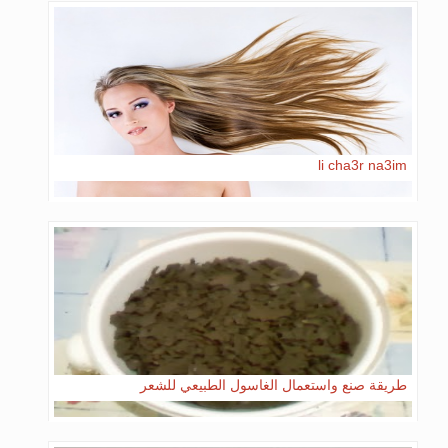
li cha3r na3im
طريقة صنع واستعمال الغاسول الطبيعي للشعر