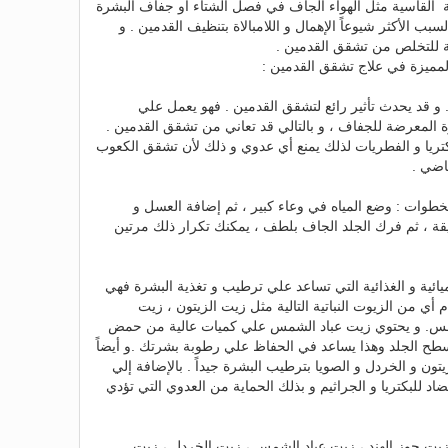
ة القاسية مثل الهواء الجاف في فصل الشتاء أو جفاف البشرة
ب الأكثر شيوعاً الإهمال و اللامبالاة بتنظيف القدمين . و
ية للتخلص من تشقق القدمين .
لمميزة في علاج تشقق القدمين :
. و قد يحدث تأثير رائع لتشقق القدمين . فهو يعمل علي
 المعرضة للجفاف ، و بالتالي قد تعاني من تشقق القدمين .
تريا و الفطريات لذلك يمنع أي عدوي و ذلك لأن تشقق الكعوب
اضي .
 1 كوب عسل . الخطوات : وضع المياه في وعاء كبير ، ثم إضافة العسل و
 جيداً ، نقع القدمين لمدة 30 دقيقة ، ثم فرك الجلد الجاف بلطف ، يمكنك تكرار ذلك مرتين
يميائية و الغذائية التي تساعد علي ترطيب و تغذية البشرة فهي
أي من الزيوت النباتية التالية مثل زيت الزيتون ، زيت
لشمس. و يحتوي زيت عباد الشمس علي كميات عالية من حمض
طح الجلد وهذا يساعد في الحفاظ علي رطوبة بشرتك .و أيضاً
ون و الخردل و الصويا بترطيب البشرة جيداً . بالإضافة إلي
اد للبكتريا و الجراثيم و بذلك الحماية من العدوي التي تؤدي
 زيت جوز الهند ، زيت عباد الشمس ، زيت الخردل ، زيت