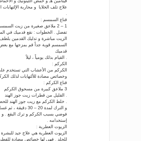
فيتامين هـ و حمض اللينونيك و الأحما
علاج تلف الخلايا و محاربة الإلتهابا
.
قناع السمسم :
الزيت مباشرة و تدليك القدمين بلطف
السمسم قوية جداً قم بمزجها مع بعض 
قدميك
. القيام بذلك يومياً ، ليلاً
الكركم :
الكركم من الأعشاب التي تستخدم عل
وخصائص مضادة للألتهابات لذلك الكرك
قناع الكركم :
3 ملاعق كبيرة من مسحوق الكركم
. القليل من قطرات زيت جوز الهند
. خلط الكركم مع زيت جوز الهند للح
و الترك لمدة 20 – 
فوضي بسبب الكركم و ترك البقع . و أي
إستخدامه .
الزيوت العطرية :
الزيوت العطرية هي علاج جيد للبشرة 
للجلد . فهي لها خصائص مضادة للفطريا