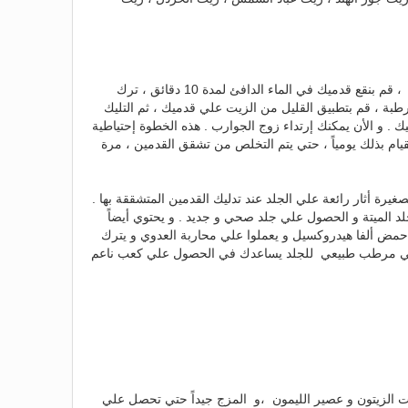
القيام بذلك قبل الذهاب إلي النوم ليلاً ، قم بنقع قدميك في الماء الدافئ لمدة 10 دقائق ، ترك
طبة ، قم بتطبيق القليل من الزيت علي قدميك ، ثم التليك
يك . و الأن يمكنك إرتداء زوج الجوارب . هذه الخطوة إحتياطية
قيام بذلك يومياً ، حتي يتم التخلص من تشقق القدمين ، مرة
يرة أثار رائعة علي الجلد عند تدليك القدمين المتشققة بها .
د الميتة و الحصول علي جلد صحي و جديد . و يحتوي أيضاً
حمض ألفا هيدروكسيل و يعملوا علي محاربة العدوي و يترك
البني مرطب طبيعي للجلد يساعدك في الحصول علي كعب ناعم
ت الزيتون و عصير الليمون ،و المزج جيداً حتي تحصل علي