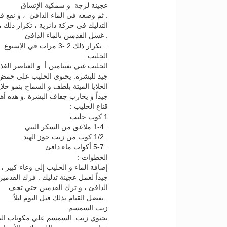
عجينة لزجة و سمكية الإتساق
التدليك في حركة دائرية ، تكرار ذلك 
. غسل القدمين بالماء الدافئ
. تكرار ذلك 2 -3 مرات في الإسبوع .
الحليب :
الحليب غني بفيتامين أ و العناصر الغذ
جيد للبشرة. يحتوي الحليب علي حمض 
الخلايا الميتة بلطف و السماح بنمو خ
جيداً و يحارب جفاف البشرة .و هذه أه
قناع الحليب :
1 كوب حليب
. 1-4 ملاعق من السكر البني
. 1/2 كوب من زيت جوز الهند
. 5-7 أكواب ماء دافئ
الخطوات :
الدافئ ، و ترك القدمين حتي تجف
. يفضل القيام بذلك قبل النوم ليلاً .
زيت السمسم :
يحتوي زيت السمسم علي مكونات الطب