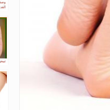
وصفة
القد
تبيض