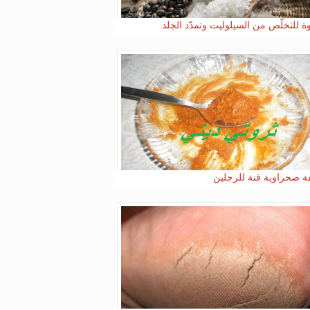
وة للتخلّص من السيلوليت وتمدّد الجلد
 صحراوية فنة للرجلين