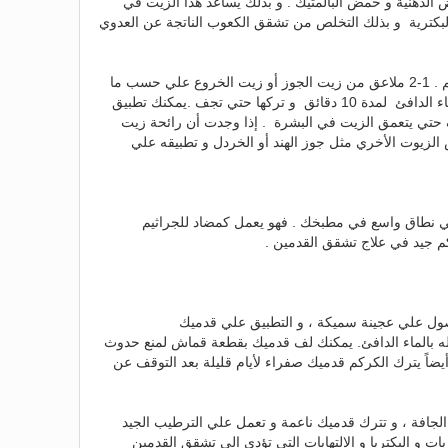
ض الدهنية و حمض البالمتيك . و بذلك يساعد هذا الزيت في
ت البكترية و بذلك التخلص من تشقق الكعوب الناتجة عن العدوي
1 – 2 ملاعق صغيرة من زيت السمسم . 1-2 ملاعق من زيت الجوز أو زيت الخروع علي حسب ما
تفضل . الخطوات : نقع قدميك في الماء الدافئ لمدة 10 دقائق و تركها حتي تجف .يمكنك تطبيق
 حتي يتعمق الزيت في البشرة . إذا وجدت أن رائحة زيت
الزيوت الأخري مثل جوز الهند أو الخردل و تطبيقه علي
ي نطاق واسع في مطبخك . فهو يعمل كمضاد للجراثيم
م جيد في علاج تشقق القدمين .
صول علي عجينة سميكة ، و التطبيق علي قدميك
30 دقيقة ، ثم غسله بالماء الدافئ. يمكنك لف قدميك بقطعة قماش لمنع حدوث
ضاً يترك الكركم قدميك صفراء لأيام قليلة بعد التوقف عن
الجافة ، و تترك قدميك ناعمة و تعمل علي الترطيب الجيد
ت و البكتريا و الإلتهابات التي تؤدي إلي تشقق القدمين