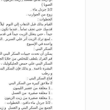
الصويا )
1/2 جردل ماء .
زوج من الجوارب .
الخطوات :
قدميك حتي تجف تماماً . عندما تكون ر
جيداً ، حتي يتغلل الزيت جيداً في قدم
، لمنع ترك الزيت أثر علي السرير . ال
واحدة في الإسبوع
السكر البني :
يمكن أن تحدث حبيبات السكر البني الصغ
قم الفرك بلطف للتخلص من خلايا الجل
السكر البني علي حمض الجليكوليك ، 
البشرة ناعمة . و بذلك فإن السكر 
و رطب
قناع السكر البني :
2 ملاعق كبيرة من السكر البني
. 1 معلقة من عصير الليمون
. 1 معلقة صغيرة من العسل
. 1 معلقة صغيرة من زيت الزيتون
. 1/2 جردل ماء دافئ . الخطوات :
الجمع بين السكر البني و العسل و زي