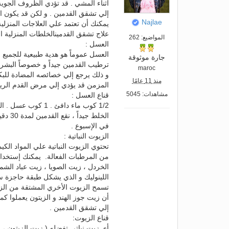
أثناء المشي . قد تؤدي الظروف الجوي
إلي تشقق القدمين . و لكن قد يكون السب
Najlae
يمكنك أن تعتمد علي العلاجات المنزل
علاج تشقق القدمينالخلطات المنزلية ا
المواضيع: 262
العسل :
العسل عموماً هو هدية طبيعية للجميع 
جارة موثوقة
ترطيب القدمين جيداً و خصوصاً البشرة
maroc
و ذلك يرجع إلي خصائصه المضادة للبك
منذ 11 عامًا
المزمن قد يؤدي إلي مرض القدم الري
مشاهدات: 5045
قناع العسل :
1/2 كوب ماء دافئ .
الخلط
في الإسبوع .
الزيوت النباتية :
تحتوي الزيوت النباتية علي المواد الك
من المرطبات الفعالة. يمكنك إستخدام 
الخردل ، زيت الصويا ، زيت عباد ا
اللينوليك و الذي يشكل طبقة حاجزة س
تسمح الزيوت الأخري المشتقة من الزيت
أن زيت جوز الهند و الزيتون يعملوا كمض
إلي تشقق القدمين .
قناع الزيوت:
أي زيت نباتي تفضله ( زيت الزيتون ،