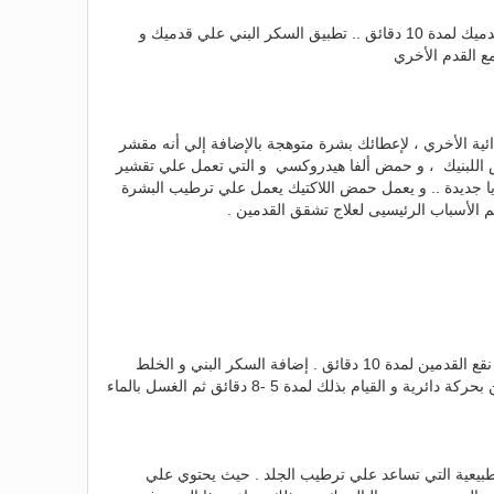
. ثم وضعه في الماء الدافئ ، و نقع قدميك لمدة 10 دقائق .. تطبيق السكر البني علي قدميك و
مع القدم الأخري
ائية الأخري ، لإعطائك بشرة متوهجة بالإضافة إلي أنه مقشر
اللبنيك ، و حمض ألفا هيدروكسي و التي تعمل علي تقشير
لايا جديدة .. و يعمل حمض اللاكتيك يعمل علي ترطيب البشرة
م الأسباب الرئيسيى لعلاج تشقق القدمين .
إضافة الماء و الحليب إلي وعاء كبير ، نقع القدمين لمدة 10 دقائق . إضافة السكر البني و الخلط
جيداً لعمل عجينة تدليك . فرك القدمين بحركة دائرية و القيام بذلك لمدة 5 -8 دقائق ثم الغسل بالماء
يعية التي تساعد علي ترطيب الجلد . حيث يحتوي علي