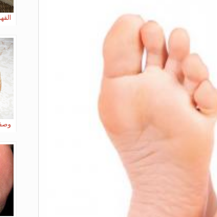
القه
وصفة