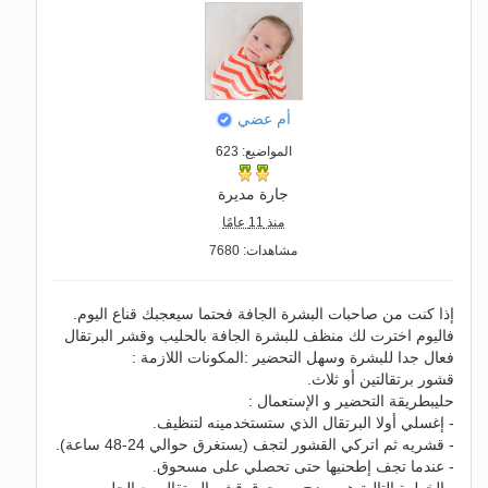
أم عضي
المواضيع: 623
جارة مديرة
منذ 11 عامًا
مشاهدات: 7680
إذا كنت من صاحبات البشرة الجافة فحتما سيعجبك قناع اليوم.
فاليوم اخترت لك منظف للبشرة الجافة بالحليب وقشر البرتقال
فعال جدا للبشرة وسهل التحضير :المكونات اللازمة :
قشور برتقالتين أو ثلاث.
حليبطريقة التحضير و الإستعمال :
- إغسلي أولا البرتقال الذي ستستخدمينه لتنظيف.
- قشريه ثم اتركي القشور لتجف (يستغرق حوالي 24-48 ساعة).
- عندما تجف إطحنيها حتى تحصلي على مسحوق.