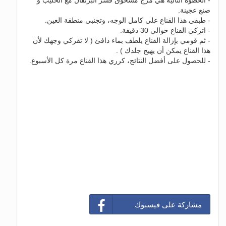
- الخطوة التالية هي مزج مسحوق قشر البرتقال مع الحليب و
صنع عجينة.
- طبقي هذا القناع على كامل الوجه، وتجنبي منطقة العين.
- اتركي القناع حوالي 30 دقيقة.
- ثم قومي بإزالة القناع بلطف بماء دافئ ( لا تفركي وجهك لأن
هذا القناع يمكن أن يهيج جلدك ) .
- للحصول على أفضل النتائج، كرري هذا القناع مرة كل الأسبوع.
مشاركة على فيسبوك