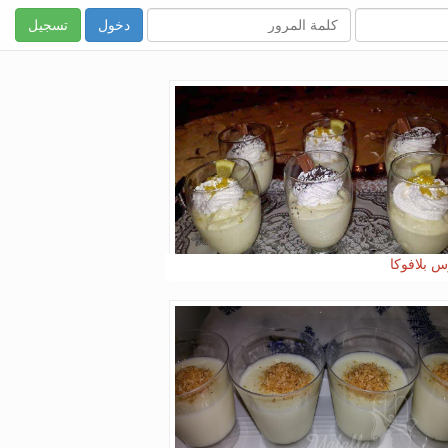
تسجيل
س بلافوكا