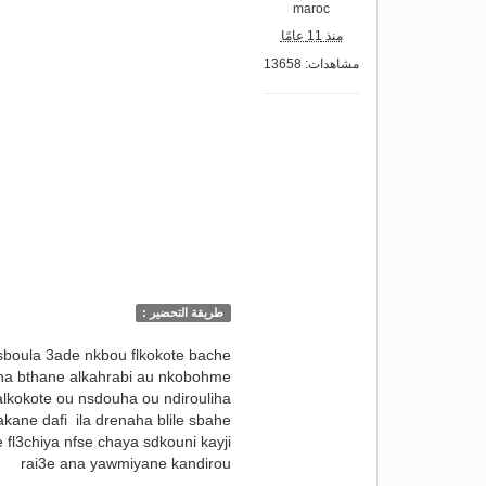
maroc
منذ 11 عامًا
مشاهدات: 13658
طريقة التحضير :
 sboula 3ade nkbou flkokote bache
uha bthane alkahrabi au nkobohme
alkokote ou nsdouha ou ndirouliha
kane dafi ila drenaha blile sbahe
 fl3chiya nfse chaya sdkouni kayji
rai3e ana yawmiyane kandirou