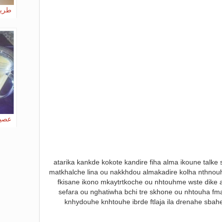
طريق
عصير
atarika kankde kokote kandire fiha alma ikoune talke
matkhalche lina ou nakkhdou almakadire kolha nthno
fkisane ikono mkaytrtkoche ou nhtouhme wste dike 
sefara ou nghatiwha bchi tre skhone ou nhtouha fma
knhydouhe knhtouhe ibrde ftlaja ila drenahe sbahe