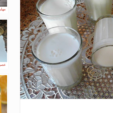
مهلب
عصير