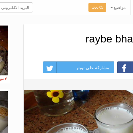
مواضيع
بحث
raybe bha
مشاركة على تويتر
لامو