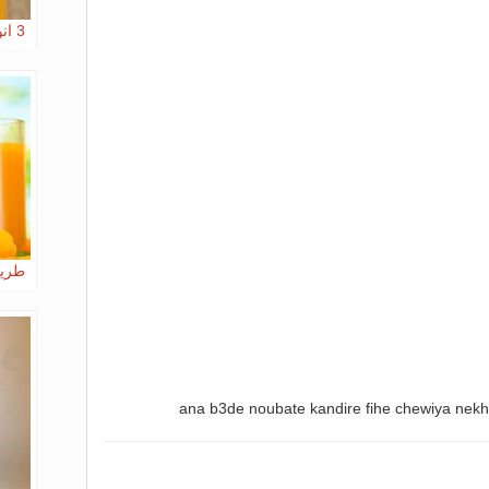
3 انواع العصائر
طريق
ana b3de noubate kandire fihe chewiya nek