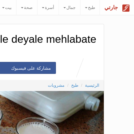
جارتي
طبخ
جمال
أسرة
صحة
بيت
le deyale mehlabate
مشاركة على فيسبوك
الرئيسية
طبخ
مشروبات