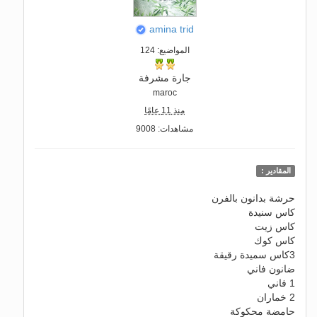
amina trid
المواضيع: 124
جارة مشرفة
maroc
منذ 11 عامًا
مشاهدات: 9008
المقادير :
حرشة بدانون بالفرن
كاس سنيدة
كاس زيت
كاس كوك
3كاس سميدة رقيقة
ضانون فاني
1 فاني
2 خماران
حامضة محكوكة