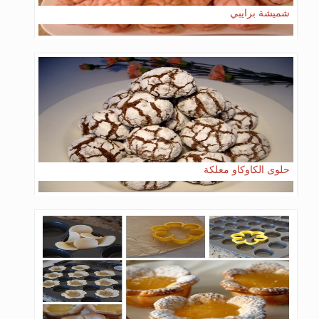
شميشة برايبي
حلوى الكاوكاو معلكة