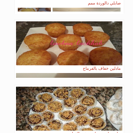
صابلي دالوردة ممم
مادلين خفاف بالفرماج