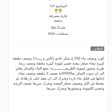
المواضيع: 124
جارة مشرفة
maroc
منذ 11 عامًا
مشاهدات: 9584
المقادير :
كوب ونصف ماء 250 غ سكر عادي (كاس و رب) 3 ونصف ملعقة
كبيرة نشاء صفار بيضة عصير لمونة كبيرة ملعقة ونصف زبدة
طرية مبشور ليمونة الطريقـــــــــــــة: نضع الماء والسكر يغلي
الى ان يذوب السكر تمااااااااااما نضيف 3 ملعقة ونصف نشاء
(نحلها في قليل ماء بارد) ونحرك الى ان يعقد على نار هادئة ثم
نبعدها عن النار ونضيف صفار البيضة ونحرك سريعا نضيف الزبدة
وعصير الليمونة ومبشورها ونحرك سريعا.