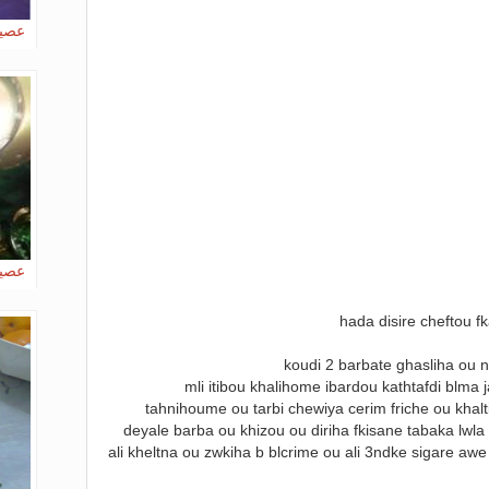
عصير
عصير
hada disire cheftou f
koudi 2 barbate ghasliha ou 
mli itibou khalihome ibardou kathtafdi blma
tahnihoume ou tarbi chewiya cerim friche ou kha
deyale barba ou khizou ou diriha fkisane tabaka lwla
ali kheltna ou zwkiha b blcrime ou ali 3ndke sigare awe