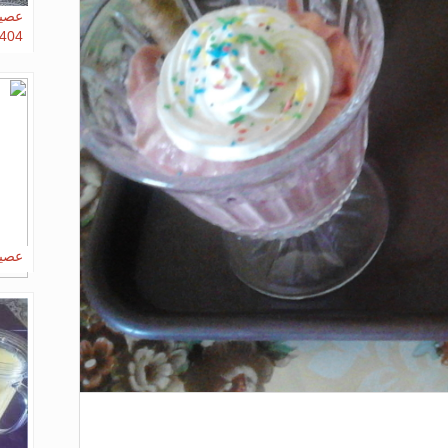
2404
عصير