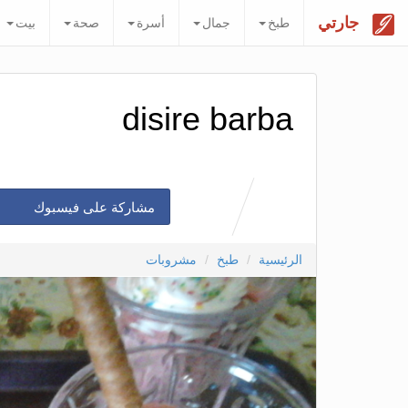
جارتي
طبخ
جمال
أسرة
صحة
بيت
disire barba
مشاركة على فيسبوك
الرئيسية
طبخ
مشروبات