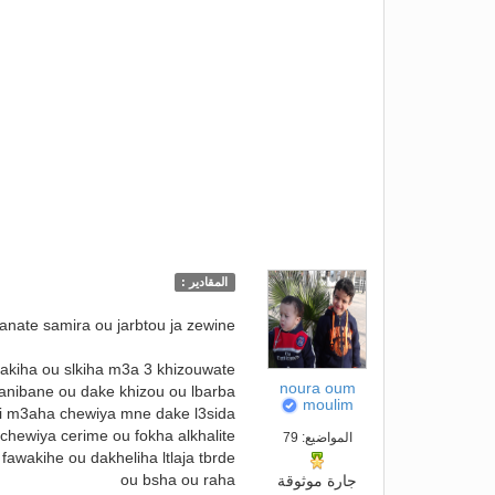
المقادير :
kanate samira ou jarbtou ja zewine
nakiha ou slkiha m3a 3 khizouwate
noura oum
 janibane ou dake khizou ou lbarba
moulim
lti m3aha chewiya mne dake l3sida
 chewiya cerime ou fokha alkhalite
المواضيع: 79
 fawakihe ou dakheliha ltlaja tbrde
ou bsha ou raha
جارة موثوقة