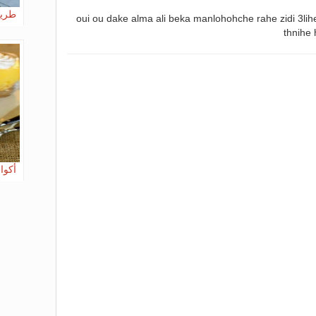
طريق
oui ou dake alma ali beka manlohohche rahe zidi 3lih
thnihe
أكوا