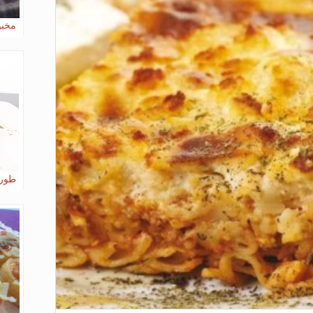
مخبو
طورطة