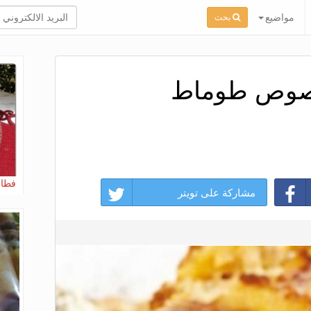
مواضيع
بحث
 بصوص طوماط
فطائ
مشاركة على تويتر