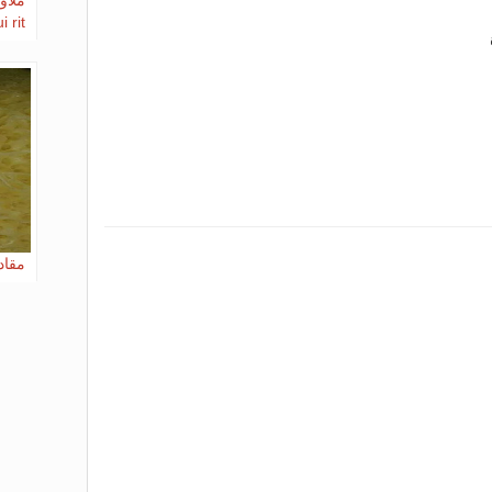
 rit
مقادي