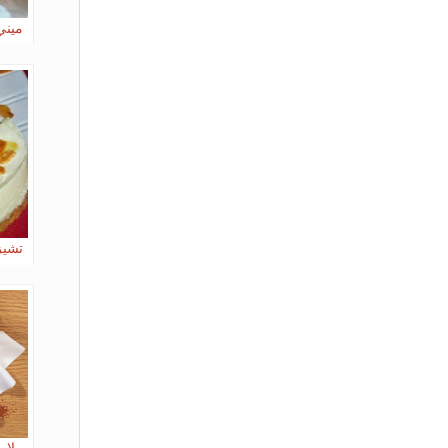
ميني
تشيز