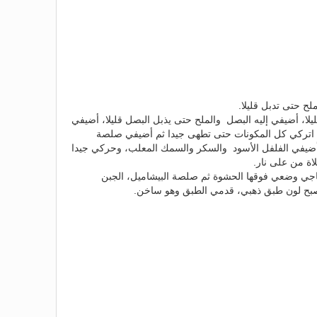
ح حتى تدبل قليلا.
، أضيفي إليه البصل والملح حتى يذبل البصل قليلا، أضيفي
م، اتركي كل المكونات حتى تطهى جيدا ثم أضيفي صلصة
 أضيفي الفلفل الأسود والسكر والسمك المعلب، وحركي جيدا
اة من على نار.
جي وضعي فوقها الحشوة ثم صلصة البيشاميل، الجبن
صبح لون طبق ذهبي، قدمي الطبق وهو ساخن.