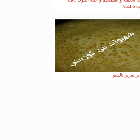
ملاوي بالكفتة و الطماطم و جبنة البلوك ®La
Vache qui
ر بغرير بالفينو