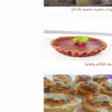
زات صغيرة محشوة بالدجاج
 الكاكاو والفانيلا