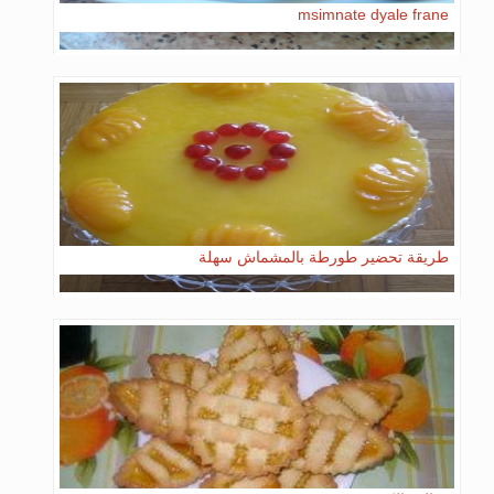
msimnate dyale frane
طريقة تحضير طورطة بالمشماش سهلة