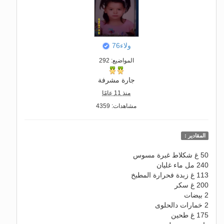
ولاء76
المواضيع: 292
جارة مشرفة
منذ 11 عامًا
مشاهدات: 4359
المقادير :
50 غ شكلاط غبرة مسوس
240 مل ماء غليان
113 غ زبدة فحرارة المطبخ
200 غ سكر
2 بيضات
2 خمارات دالحلوى
175 غ طحين