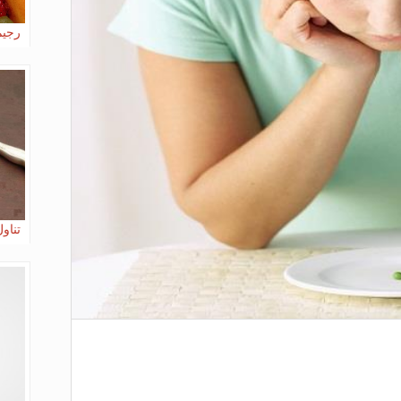
رجيم
تناو