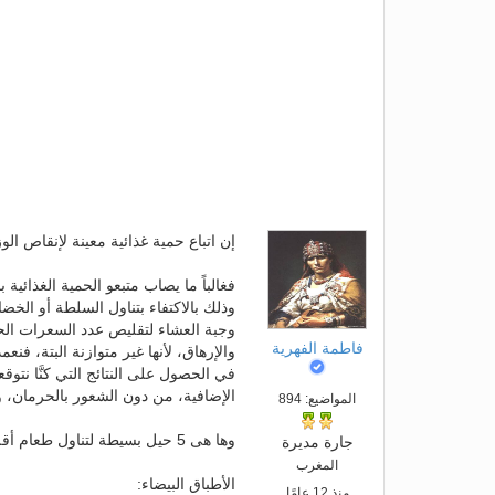
إن اتباع حمية غذائية معينة لإنقاص ال
فغالباً ما يصاب متبعو الحمية الغذائي
وذلك بالاكتفاء بتناول السلطة أو الخض
وجبة العشاء لتقليص عدد السعرات الحر
فاطمة الفهرية
والإرهاق، لأنها غير متوازنة البتة، فنع
في الحصول على النتائج التي كنَّا نت
الإضافية، من دون الشعور بالحرمان، و
المواضيع: 894
وها هى 5 حيل بسيطة لتناول طعام أقل ومشبع:
جارة مديرة
المغرب
الأطباق البيضاء:
منذ 12 عامًا