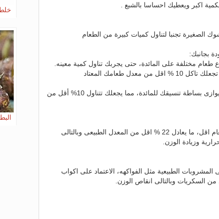
بكمية اكبر ويعطيك احساسا بالشبع .
خلطة
وك الصغيرة تجنبا لتناول كميات كبيرة من الطعام
ة بجانبك:
اع طعام مختلفة على المائدة، حتى يجربك تناول كمية معينه.
 معدل طعامك المعتاد
يفضل تنسيق مكونات طعامك بشكل يوازى بساطة تنسيقك للمائدة، مما يجعلك تتناول 10% أقل من
البط
الأطباق الصغيرة تساعد على تناول طعام اقل، ما يعادل 22 % اقل من المعدل الطبيعى وبالتالى
ارية وزيادة الوزن.
المشروبات الطبيعية مثل الفواكهه، الاعتماد على اكواب
من السكريات وبالتالى انقاص الوزن.