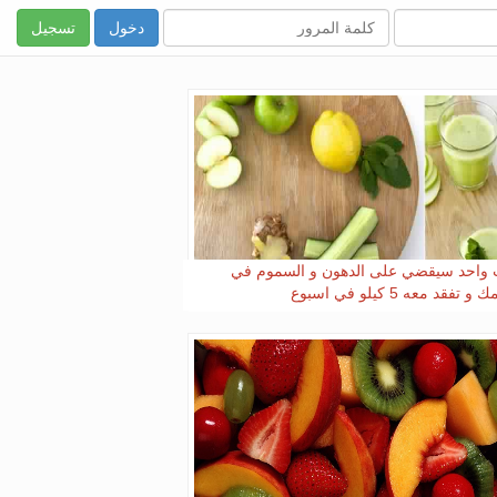
تسجيل
واحد سيقضي على الدهون و السموم في
تفقد معه 5 كيلو في اسبوع