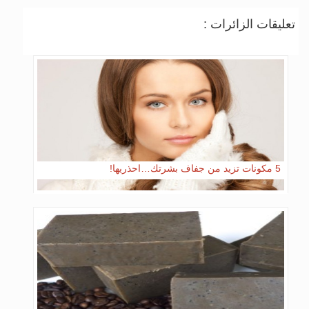
تعليقات الزائرات :
5 مكونات تزيد من جفاف بشرتك…احذريها!