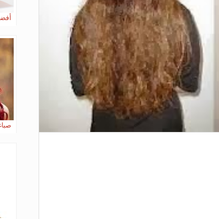
أفض
صباغ