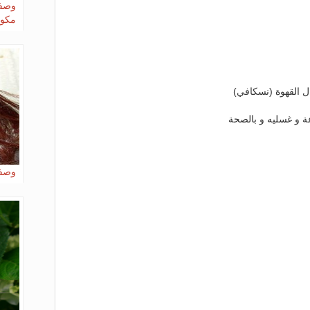
وصفة
مكو
ل القهوة (نسكافي)
 و غسليه و بالصحة
وصفا