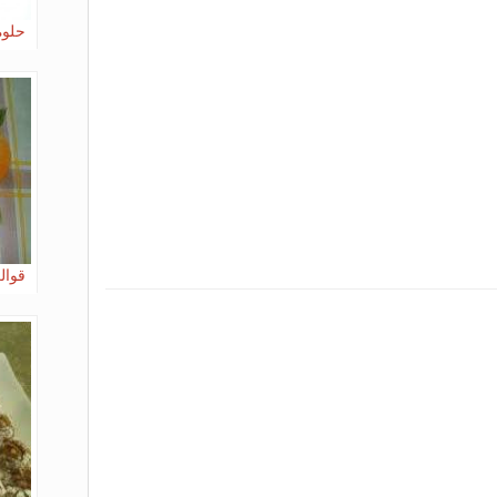
حلوة
قوال