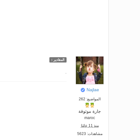
المقادير :
.
Najlae
المواضيع: 262
جارة موثوقة
maroc
منذ 11 عامًا
مشاهدات: 5623