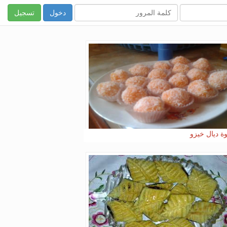
تسجيل
وة ديال خيزو