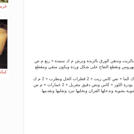
غريبة
بالزيت وندهن الورق بالزبدة ونرش م ك سنيدة + ربع م ص
قلي ومهروس ونقطع التفاح على شكل وردة ويكون منقي ومقطع
كيكة
2 بيضات نطربهم مع كاس سنيدة + م ك الما + نص كاس زيت + 2 قطرات الخل ونطرب + 2 م ك
حليب بودرة + نص كاس حليب + م ك بودرة اللوز + كاس ونص دقيق مغربل + 2 خمارات + م ص
ة بشوية وندخلها الفران ونخليها تبرد ونقلبها ونقدمها