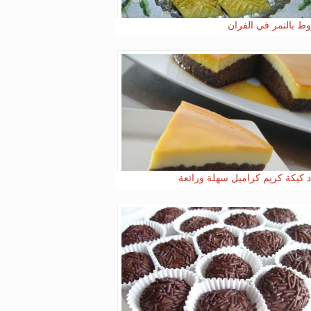
ط بالتمر في الفران
د كيكة كريم كراميل سهلة ورائعة