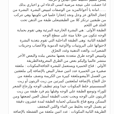
ادا حصلت على نتيجة مرضية اتمنى الدعاء لي و اخباري بدلك
……امانة يا أخواتالمزيد من الوصفات لتبييض البشرة :البشرة من
إعجاز الخالق عز وجل ونجد إعجازا علميا في تكوينها وهي تتركب
من طبقتين ترتكز كلا من الطبقتينعلى طبقة من الدهن تحت
الجلد في اللحم
الطبقة الأولى : هي البشرة الخارجية المرئية وهي تقوم بحماية
الوجه تتكون من خلايا ميتة على سطح الوجه
الطبقة الثانية :وهى الطبقة الداخلية التي تقوم بتغذية البشرة
لاحتوائها على البروتينات والأوعية الدموية والأعصاب وجزيئات
الشعيرات، والغدد الدهنية وغدد التعرّق
ولتبييض الوجه طرق متعددة بعضها مختص ببلده والبعض الآخر
منتشر عالميا وإليكم بعض من الطرق المعروفةالطريقة
الأولي : قناع الخميرة ويستعمل للبشرة الجافةالمكونات : ملعقة
صغيرة من الخميرة عدد اثنين صفار البيض بالإضافة إلى ملعقتين
من العسل الأبيضوملعقة كبيرة من الكريمة ونصف ملعقة من
خل التفاح بالإضافة لملعقتين كبيرتين من زيت الزيتون أو زيت
السمسميتم خلط المكونات جيدا ويتم تنظيف الوجه وإرجاع الشعر
للوراء وتوضع الطبقة علي الوجه وقبلها يتم فرد طبقة من زيت
الزيتون على الوجه ويجب تجنب الطبقة أسفل العين لضعفها ومن
الممكن وضع قناع بلاستيكي لحماية الطبقة لمدة عشرون دقيقة
ثم يغسل الوجه بخليط من الماء واللبن المجفف
الطريقة الثانية:المكونات : عدد اثنين ملعقة من القشطة بالإضافة