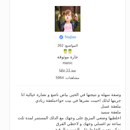
Najlae
المواضيع: 262
جارة موثوقة
maroc
منذ 11 عامًا
مشاهدات: 5964
وصفة سهلة و نتيجتها في الحين بياض ناصع و نضارة خيالية انا
جربتها لدلك احببت نشرها في بيت حواءملعقة زبادي
ملعقة عسل
ملعقة سميد
اخلطيها وضعي المزيج على وجهك مع الدلك المستمر لمدة ثلث
ساعة تم اغسلي وجهك و لاحظي الفرق
يمكن تعميم الخليط على اليدين و الرقبة