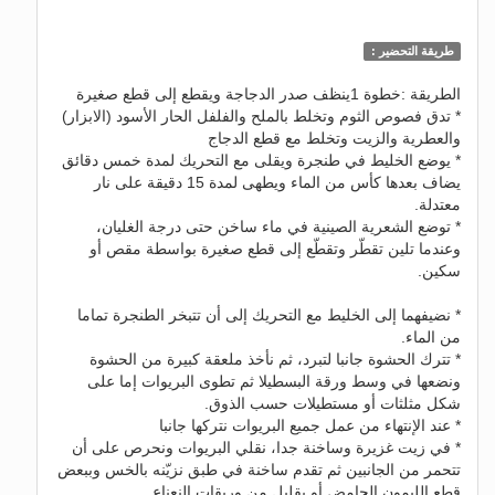
طريقة التحضير :
الطريقة :خطوة 1ينظف صدر الدجاجة ويقطع إلى قطع صغيرة
* تدق فصوص الثوم وتخلط بالملح والفلفل الحار الأسود (الابزار)
والعطرية والزيت وتخلط مع قطع الدجاج
* يوضع الخليط في طنجرة ويقلى مع التحريك لمدة خمس دقائق
يضاف بعدها كأس من الماء ويطهى لمدة 15 دقيقة على نار
معتدلة.
* توضع الشعرية الصينية في ماء ساخن حتى درجة الغليان،
وعندما تلين تقطّر وتقطّع إلى قطع صغيرة بواسطة مقص أو
سكين.
* نضيفهما إلى الخليط مع التحريك إلى أن تتبخر الطنجرة تماما
من الماء.
* تترك الحشوة جانبا لتبرد، ثم نأخذ ملعقة كبيرة من الحشوة
ونضعها في وسط ورقة البسطيلا ثم تطوى البريوات إما على
شكل مثلثات أو مستطيلات حسب الذوق.
* عند الإنتهاء من عمل جميع البريوات نتركها جانبا
* في زيت غزيرة وساخنة جدا، نقلي البريوات ونحرص على أن
تتحمر من الجانبين ثم تقدم ساخنة في طبق نزيّنه بالخس وببعض
قطع الليمون الحامض أو بقليل من وريقات النعناع..