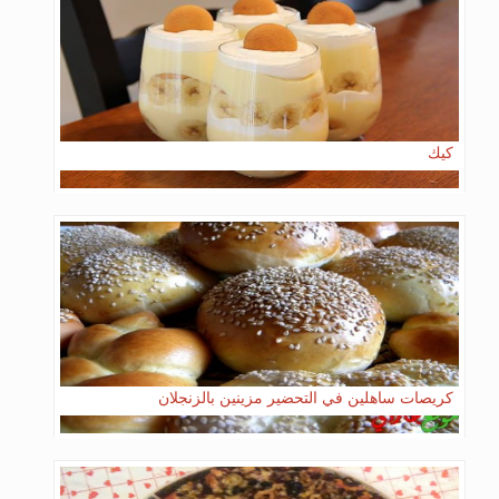
كيك
كريصات ساهلين في التحضير مزينين بالزنجلان