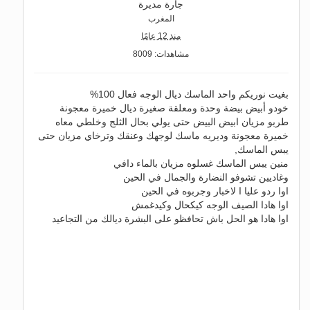
جارة مديرة
المغرب
منذ 12 عامًا
مشاهدات: 8009
بغيت نوريكم واحد الماسك ديال الوجه فعال 100%
خودو أبيض بيضة وحدة ومعلقة صغيرة ديال خميرة معجونة
طربو مزيان ابيض البيض حتى يولي بحال الثلج وخلطي معاه
خميرة معجونة وديريه ماسك لوجهك وعنقك وترخاي مزيان حتى
يبس الماسك,
منين يبس الماسك غسلوه مزيان بالماء دافي
وغاديين تشوفو النضارة والجمال في الحين
اوا ردو عليا ا لاخبار وجربوه في الحين
اوا هادا الصيف الوجه كيكحال وكيدغمش
اوا هادا هو الحل باش تحافظو على البشرة ديالك من التجاعيد