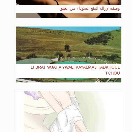
وصفة لإزالة البقع السوداء من العنق
LI BRAT WJAHA YWALI KAYALMA3 TADKHOUL
TCHOU