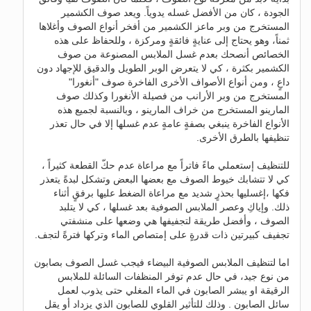
الجودة ، كان من الأفضل غسله يدوياً. ويعد صوف الكشمير
المستخرج من وبر ماعز الكشمير من أفخر أنواع الصوف وأغلاها
ثمناً، وهو يحتاج إلى عنايةٍ فائقةٍ ومركزة ، وللحفاظ على هذه
الخصائص أنصحك بعدم غسل الملابس المصنوعة من صوف
الكشمير بكثرة ، كي لا يتعرض الوبر الطويل والدقيق للإجهاد دون
داعٍ ، ومن أنواع الأصواف الأخرى الفاخرة صوف "أنغورا"
المستخرج من وبر الأرانب من فصيلة الأنغورا وكذلك صوف
المارينو المستخرج من خراف المارينو ، وبالنسبة لجميع هذه
الأنواع الفاخرة ينبغي بصفةٍ عامةٍ عدم غسلها إلا في حال تعذر
تنظيفها بالطرق الأخرى.
للتنظيف إستعملي ماءً فاتراً مع مراعاة عدم حكّ القطعة كثيراً ،
كي لا تتشابك خيوط الصوف مع بعضها البعض وتشكل لبدةً يتعذر
فكها ،إغسليها بحذرٍ شديد مع مراعاة الضغط عليها برفقٍ أثناء
ذلك. وإياكِ وعصر الملابس الصوفية بعد غسلها ، كي لا يتلبد
الصوف ، وأفضل طريقة لتجفيفها هي وضعها على منشفتي
تجفيف كبيرتين ذات قدرةٍ على إمتصاص الماء وتركها فترةً لتجف.
اما لتنظيف الملابس الصوفية البيضاء فيجب غسل الصوف بصابون
من نوع جيد، في حال عدم توفر المنظفات السائلة للملابس
الرقيقة او يبشر الصابون في الماء المغلي حتى يذوب لعمل
سائل الصابون . وذلك للتأثير القلوي للصابون الذي يزداد أو يقل