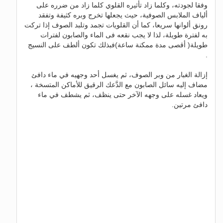
وفقا لجودته، وكلما زاد تأثيره القلوي كلما زاد من ضرره على
ألياف الملابس الصوفية، حيث يجعلها تخرج وبره كثيفة وتفقد
رونق ألوانها سريعا، كما أن القلويات تجمد وتلبد الصوف إذا تركت
به لفترة طويلة، لذا لا يجب نقعه فى الماء والصابون لفترات
طويلة( أقصى مدة ممكنة ساعة)فبذلك تكون ألطف على النسيج
.
إزالة الغبار من وبر الصوف، ثم يغسل أحد وجهيه في ماء دافئ
مضاف إليه سائل الصابون مع الدَّعك الرقيق للأماكن المتسخة ،
ويعاد غسله على وجهه الآخر حتى ينظف، ثم يشطف في ماء
دافئ مرتين.