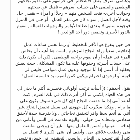
يدهشني تصرف بعض الأشخاص في حرصهم على تقديم نجاحهم
الوظيفي والعلمي على حساب أسرهم – ناهيك عن صحتهم
وجوانب أخرى- فتجد الشخص منهم – رجلاً أو امرأة – يقضي جل
وقته لأجل العمل , سواء كان في مقر العمل , أو حتى في المنزل
فوجوده سلبي لا يتعدى إعطاء الأوامر والتوجيهات للعمالة , لتقوم
بالدور الأسري وتقمص دور أحد الوالدين !
في حين يتفرغ هو الآخر للتخطيط أو ربما تحمل ساعات عمل
إضافية , سعياً وراء النجاح المزعوم , لست هنا أعيب أن يخلص
المرء في عمله أو أن يقوم بواجبه الوظيفي , لكن أن يكون ذلك
على حساب أسرته وحقوقها عليه هنا تكون المشكلة , حيث يعيش
بعقلية أنا أعمل إذا أنا موجود وبدون عمل متواصل فليس لي
قيمة أو لوجودي احترام ويكون كمن أصيب بداء اسمه العمل !
يقول أحدهم : (( أسأت ترتيب أولوياتي فخسرت أكثر ما يعني لي
في هذه الحياة ,لكنني لم أكن أدرك ذلك في تلك الفترة , كنت
أعتقد أنني إذا ما حققت النجاح فإن كل شيء سوف يكون على
ما يرام . وهكذا سخّرت كل جهودي في سبيل تحقيق النجاح .غير
أنني لم أنعم بحظ وافر لتحقيق نجاحاتي , ولا بفرصة جيدة لأحقق
سعادتي وسعادة من حولي . واليوم تقدمت في السن وأعاني من
إعاقة – تقبلتها وأحسن التعامل معها – غير أن زوجتي تطلقت
مني وقطعت علاقتها بي . وأضف أن ابنتي الكبرى لا تتصل بي
كثيراً, لقد تسبب لي النجاح , والسعي لتحقيقه ,في خسارة نفسي