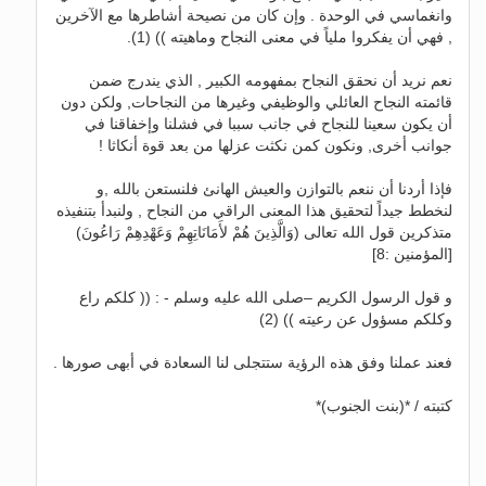
وانغماسي في الوحدة . وإن كان من نصيحة أشاطرها مع الآخرين
, فهي أن يفكروا ملياً في معنى النجاح وماهيته )) (1).
نعم نريد أن نحقق النجاح بمفهومه الكبير , الذي يندرج ضمن
قائمته النجاح العائلي والوظيفي وغيرها من النجاحات, ولكن دون
أن يكون سعينا للنجاح في جانب سببا في فشلنا وإخفاقنا في
جوانب أخرى, ونكون كمن نكثت عزلها من بعد قوة أنكاثا !
فإذا أردنا أن ننعم بالتوازن والعيش الهانئ فلنستعن بالله ,و
لنخطط جيداً لتحقيق هذا المعنى الراقي من النجاح , ولنبدأ بتنفيذه
متذكرين قول الله تعالى (وَالَّذِينَ هُمْ لأَمَانَاتِهِمْ وَعَهْدِهِمْ رَاعُونَ)
[المؤمنين :8]
و قول الرسول الكريم –صلى الله عليه وسلم - : (( كلكم راع
وكلكم مسؤول عن رعيته )) (2)
فعند عملنا وفق هذه الرؤية ستتجلى لنا السعادة في أبهى صورها .
كتبته / *(بنت الجنوب)*