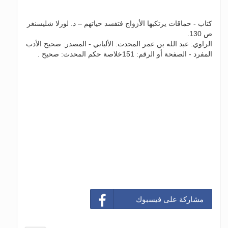
كتاب - حماقات يرتكبها الأزواج فتفسد حياتهم – د. لورلا شليسنغر
ص 130.
الراوي: عبد الله بن عمر المحدث: الألباني - المصدر: صحيح الأدب
المفرد - الصفحة أو الرقم: 151خلاصة حكم المحدث: صحيح .
مشاركة على فيسبوك