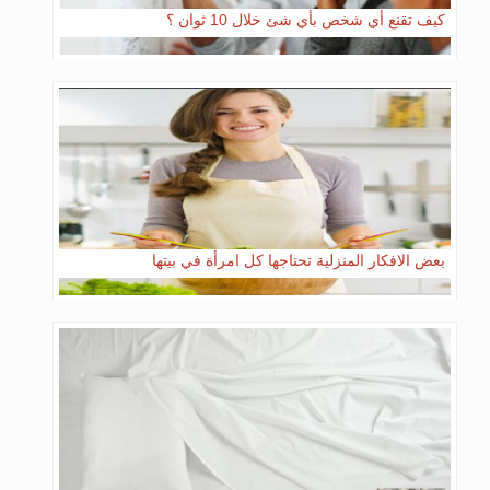
كيف تقنع أي شخص بأي شئ خلال 10 ثوان ؟
بعض الافكار المنزلية تحتاجها كل امرأة في بيتها