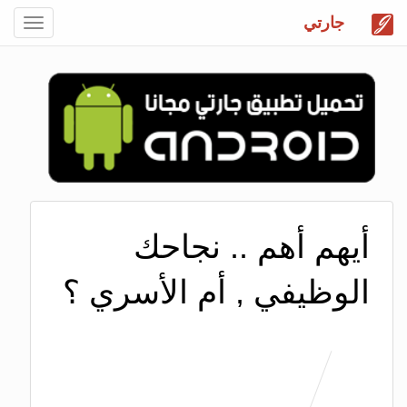
جارتي
Toggle
gation
أيهم أهم .. نجاحك
الوظيفي , أم الأسري ؟