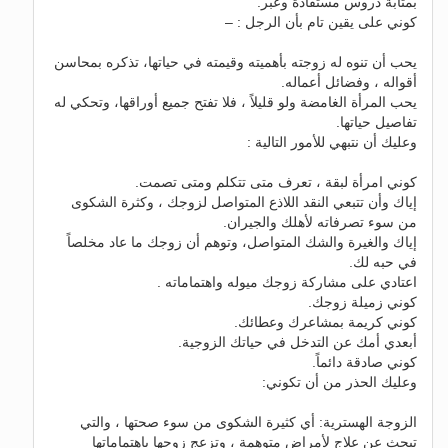
بمثابة دروس مستفادة وعبر.
كوني على يقين تام بأن الرجل : –
يحب أن تنوه له زوجته بأهميته وقيمته في حياتها، تذكره بمحاسن
أقواله ، وفضائل أعماله.
يحب المرأة الغامضة ولو قليلاً ، فلا تفتح جميع أوراقها، وتحكي له
تفاصيل حياتها.
وعليك أن نتبهي للأمور التالية :
كوني امرأة لبقة ، تعرف متى تتكلم ومتى تصمت.
إياك وأن تتبعي النقد اللاذع المتواصل لزوجك ، وكثرة الشكوى
من سوء تصرفاته لأهلك والجيران.
إياك والغيرة والشك المتواصل، وتوهم أن زوجك ما عاد مخلصاً
في حبه لك.
اعتادي على مشاركة زوجك ميوله واهتماماته .
كوني زميلة زوجك.
كوني كريمة بمشاعرك وعطائك.
أبعدي أمك عن التدخل في حياتك الزوجية.
كوني صادقة دائماً.
وعليك الحذر من أن تكوني:
الزوجة الهسترية: أي كثيرة الشكوى من سوء صحتها ، والتي
تبحث عن علاج لأمراض متوهمة ، وتزعج زوجها باهتماماتها