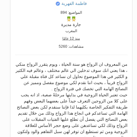
فاطمة الفهرية
المواضيع: 894
جارة مديرة
المغرب
منذ 12 عامًا
مشاهدات: 5260
من المعروف ان الزواج هو سنة الحياة ، ويوم يتقرر الزواج منكي
، هذا يعني انك سوف تدخلين الي عالم مختلف ، وعالم فيه الكثير
و الكثير في هذا الموضوع نحاول ان نساعد كل فتاة مقبلة علي
الزواج قريباً ، بحيث اننا نقدم لكي موضوع مفصل ومميز عن
النصائح الهامة التي تخصك في فترة الزواج .
حيث تعتبر الحياة الزوجية في بدايتها مرحلةً صعبة، اذ انه يجب
على كلا من الزوجين التعرف جيداً على بعضهما البعض وفهم
طريقة التفكير الخاصة بكليهما لذا فإننا سنقدم لكن بعض النصائح
الهامة التي تساعدكم في انجاح هذا الزواج وذلك من خلال تقديم
بعض النصائح التي يفضل أن تطلع عليها الفتيات المقبلات على
الزواج وذلك لكي تساعدهن على وضع حجر الأساس للعلاقة
الزوجية ومن ثم تستطيع ان توفر لهن سبل التفاهم والود ولتكون