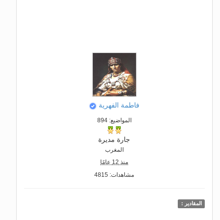
فاطمة الفهرية
المواضيع: 894
جارة مديرة
المغرب
منذ 12 عامًا
مشاهدات: 4815
المقادير :