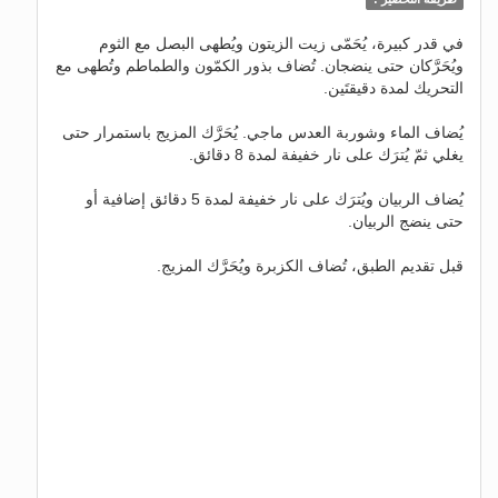
في قدر كبيرة، يُحَمّى زيت الزيتون ويُطهى البصل مع الثوم
ويُحَرَّكان حتى ينضجان. تُضاف بذور الكمّون والطماطم وتُطهى مع
التحريك لمدة دقيقتَين.
يُضاف الماء وشوربة العدس ماجي. يُحَرَّك المزيج باستمرار حتى
يغلي ثمّ يُترَك على نار خفيفة لمدة 8 دقائق.
يُضاف الربيان ويُترَك على نار خفيفة لمدة 5 دقائق إضافية أو
حتى ينضج الربيان.
قبل تقديم الطبق، تُضاف الكزبرة ويُحَرَّك المزيج.