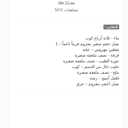
منذ 11 عامًا
مشاهدات: 5272
المقادير :
ماء - ثلاثة أرباع كوب
بصل حجم صغير مفروم فرماً ناعماً – 1
يقطين مهروس – علبة
قرفة - نصف ملعقة صغيرة
جوزة الطيب - نصف ملعقة صغيرة
حليب خال من الدسم – كوب
ملح - نصف ملعقة صغيرة
فلفل أسود - رشة
بصل أخضر مفروم – عرق