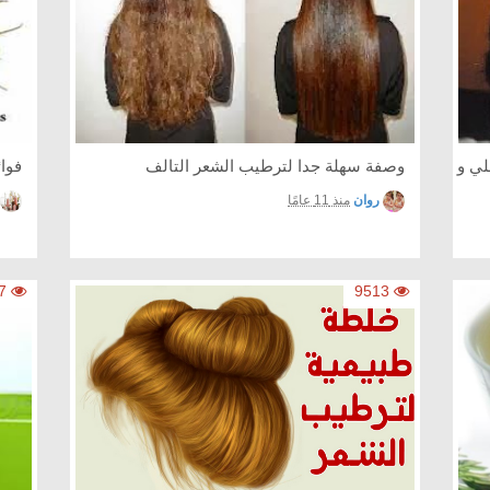
ي و
وصفة سهلة جدا لترطيب الشعر التالف
فوا
روان
منذ 11 عامًا
18387
9513