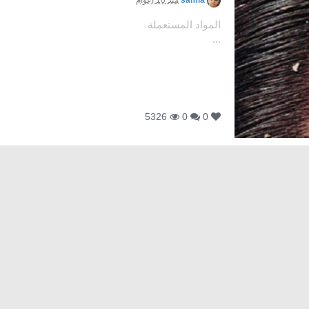
samia
منذ 10 أعوام
المواد الم
...
5326
0
0