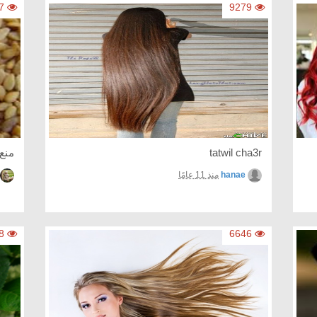
8997
9279
tatwil cha3r
منع
hanae
منذ 11 عامًا
6508
6646