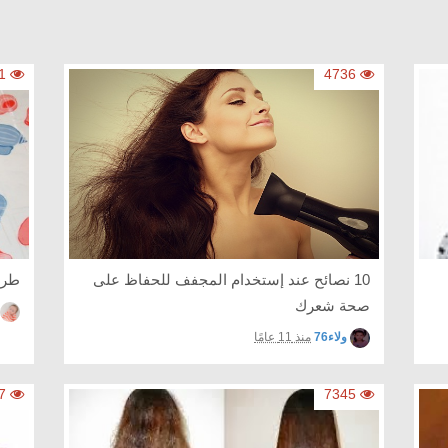
12421
4736
10 نصائح عند إستخدام المجفف للحفاظ على
طري
صحة شعرك
ولاء76
منذ 11 عامًا
14747
7345