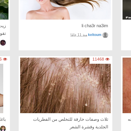
li cha3r na3im
زيت
تقوي
keltoum
منذ 11 عامًا
9246
11468
ه
ثلاث وصفات خارقة للتخلص من الفطريات
باغ
الجلدية وقشرة الشعر