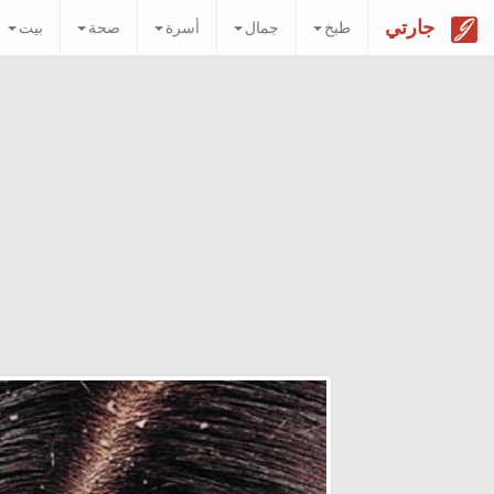
جارتي
طبخ
جمال
أسرة
صحة
بيت