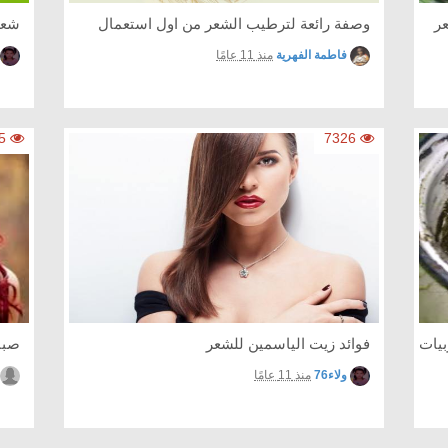
ر
وصفة رائعة لترطيب الشعر من اول استعمال
شعر
فاطمة الفهرية
منذ 11 عامًا
10235
7326
بيات
فوائد زيت الياسمين للشعر
صبا
ولاء76
منذ 11 عامًا