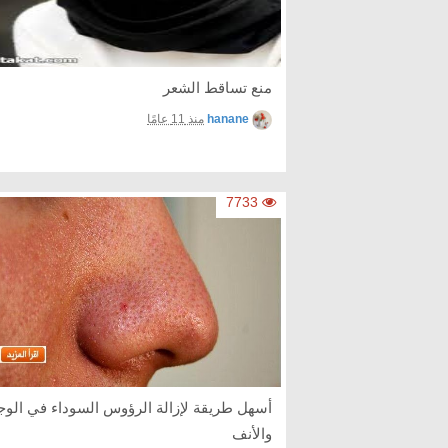
منع تساقط الشعر
hanane
منذ 11 عامًا
7733
أسهل طريقة لإزالة الرؤوس السوداء في الوج
والأنف