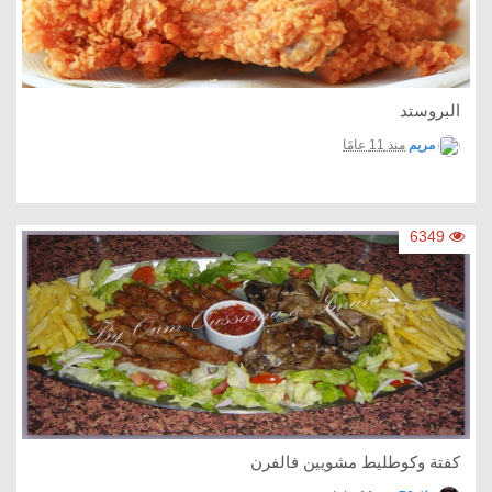
البروستد
مريم
منذ 11 عامًا
6349
كفتة وكوطليط مشويين فالفرن