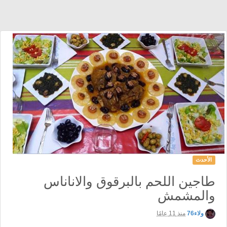
الأحدث
طاجين اللحم بالبرقوق والاناناس
والمشمش
ولاء76
منذ 11 عامًا