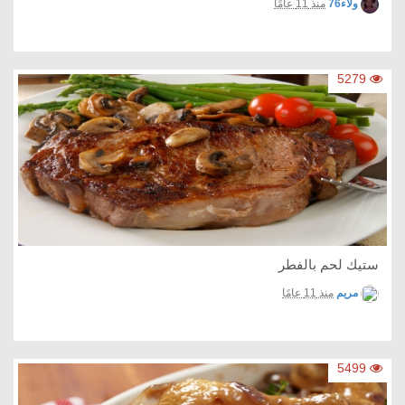
ولاء76
منذ 11 عامًا
5279
ستيك لحم بالفطر
مريم
منذ 11 عامًا
5499