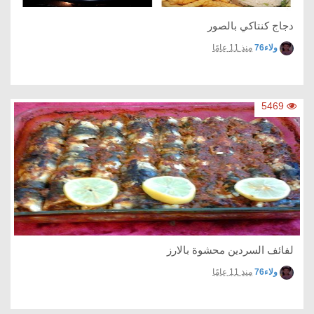
دجاج كنتاكي بالصور
ولاء76
منذ 11 عامًا
5469
لفائف السردين محشوة بالارز
ولاء76
منذ 11 عامًا