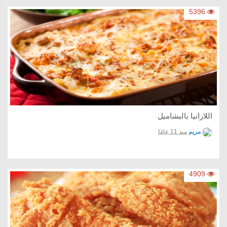
5396
اللازانيا بالبشاميل
مريم
منذ 11 عامًا
4909