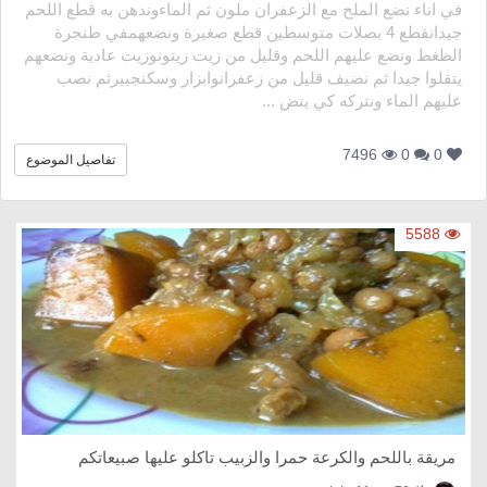
في اناء نضع الملح مع الزعفران ملون ثم الماءوندهن به قطع اللحم
جيدانقطع 4 بصلات متوسطين قطع صغيرة ونضعهمفي طنجرة
الظغط ونضع عليهم اللحم وقليل من زيت زيتونوزيت عادية ونضعهم
يتقلوا جيدا ثم نضيف قليل من زعفرانوابزار وسكنجبيرثم نصب
عليهم الماء ونتركه كي ينض ...
7496
0
0
تفاصيل الموضوع
5588
مريقة باللحم والكرعة حمرا والزبيب تاكلو عليها صبيعاتكم