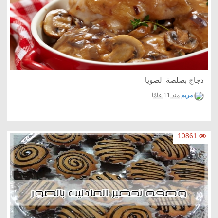
دجاج بصلصة الصويا
مريم
منذ 11 عامًا
10861