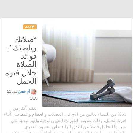
الأحدث
“صلاتك
رياضتك”..
فوائد
الصلاة
خلال فترة
الحمل
أم عضي
منذ 11
عامًا
يعتبر أكثر من
50% من النساء يعانين من آلام في العضلات والعظام والمفاصل أثناء
فترة الحمل، وذلك بسبب التغيرات الفيزيولوجية والهرمونية التي
تمر بها الحامل فضلاً عن الثقل الزائد على العمود الفقري
والغضاريف، وارتخاء العضلات التي تحدث أثناء الحمل؛ حيث تشعر م