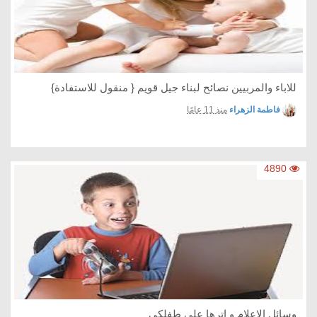
للاباء والمربيين نصائح لبناء جيل قويم { منقول للاستفادة}
فاطمة الزهراء
منذ 11 عامًا
4890
وسائل الاعلام و اترها على طفلكي