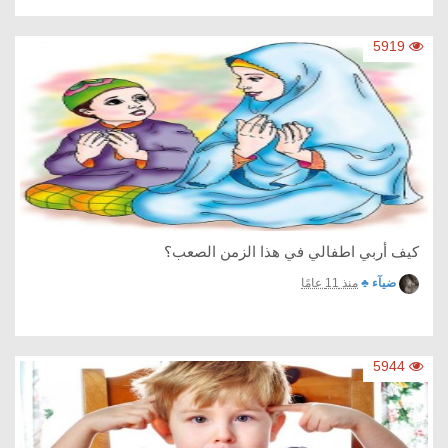
5919
كيف أربي اطفالي في هذا الزمن الصعب؟
ضيآء ♣
منذ 11 عامًا
5944