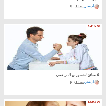
أم عضي
منذ 11 عامًا
5416
9 نصائح للتحاور مع المراهقين
أم عضي
منذ 11 عامًا
5093