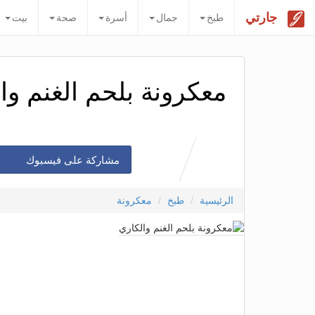
جارتي
طبخ
جمال
أسرة
صحة
بيت
معكرونة بلحم الغنم وا
مشاركة على فيسبوك
الرئيسية
طبخ
معكرونة