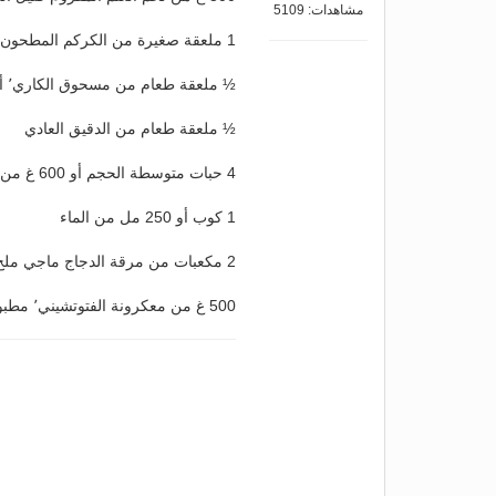
مشاهدات: 5109
1 ملعقة صغيرة من الكركم المطحون
½ ملعقة طعام من مسحوق الكاري٬ أو حسب المذاق
½ ملعقة طعام من الدقيق العادي
4 حبات متوسطة الحجم أو 600 غ من الطماطم٬ مفرومة فرماً ناعماً
1 كوب أو 250 مل من الماء
2 مكعبات من مرقة الدجاج ماجي ملح أقل
500 غ من معكرونة الفتوتشيني٬ مطبوخة، أو أي نوع معكرونة من اختياركم