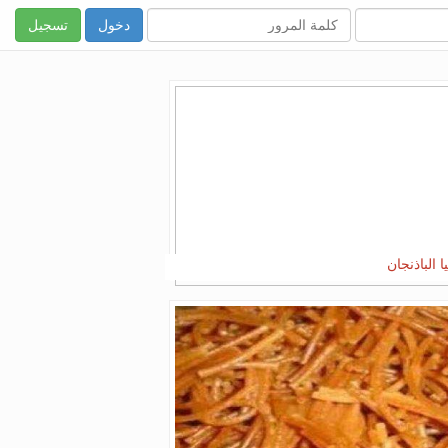
تسجيل
يا الباذنجان