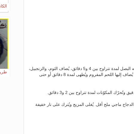
الكان
يُحمّى الزيت في قدر كبيرة، ويُقلّى فيه البصل لمدة تتراوح بين 4 و5 دقائق، يُضاف الثوم، والزنجبيل،
طريق
والجزر. تُقلّى المكوّنات لمدة دقيقتين. يُضاف إليها اللحم المفروم ويُطهى لمدة 8 دقائق أو حتى
رّك المكوّنات لمدة تتراوح بين 2 و3 دقائق.
الدجاج ماجي ملح أقل. يُغلى المزيج ويُترك على نار خفيفة