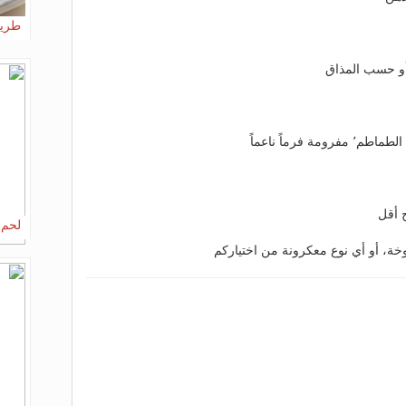
طريق
لحم 