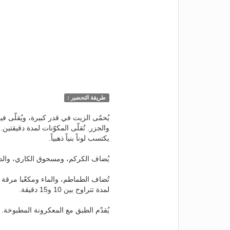
طريقة التحضير :
يكتسب لوناً بنياً ذهبياً.
يُضاف الكركم، ومسحوق الكاري، والدقيق وتُح
تُضاف الطماطم، والماء ومكعّبا مرقة 
لمدة تتراوح بين 10 و15 دقيقة.
يُقدّم الطبق مع المعكرونة المطبوخة.