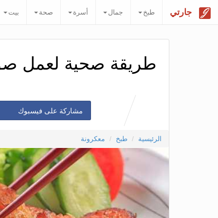
جارتي
طبخ
جمال
أسرة
صحة
بيت
طريقة صحية لعمل صو
مشاركة على فيسبوك
الرئيسية
طبخ
معكرونة