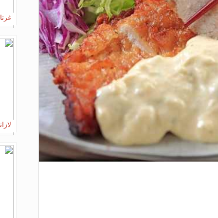
غرتا
لازان