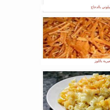
يلوني بالدجاج
رية باللوز