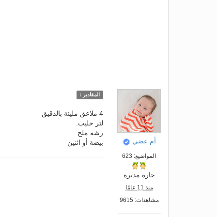
المقادير :
4 ملاعق مليئة بالدقيق
لتر حليب.
رشة ملح
أم عضي
بيضة أو اثنين
المواضيع: 623
جارة مديرة
منذ 11 عامًا
مشاهدات: 9615