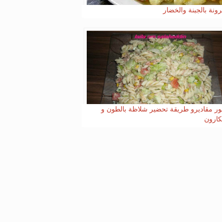
ونة بالجبنة والخضار
ور مقاديرو طريقة تحضير شلاظة بالطون و
كارون