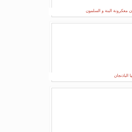
ن معكرونة البنة و السلمون
يا الباذنجان