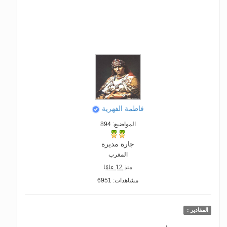
فاطمة الفهرية
المواضيع: 894
جارة مديرة
المغرب
منذ 12 عامًا
مشاهدات: 6951
المقادير :