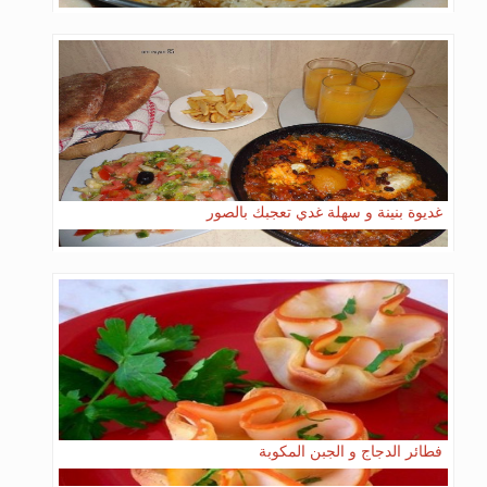
غديوة بنينة و سهلة غدي تعجبك بالصور
فطائر الدجاج و الجبن المكوبة