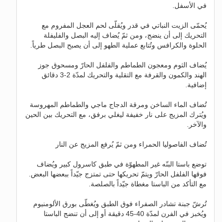
في الأسفل.
يُحمّى الزيت النباتي في قدر ويُقلّى لحم العجل المفروم مع
التحريك إلى أن ينضج، ومن ثمّ يُضاف إليه البصل والفليفلة
الحلوة والكرافس وتُتابع عملية الطهو إلى أن يصبح البصل طرياً.
يُضاف الثوم ومعجون الطماطم والفلفل الحارّ ومسحوق جوز
الهند والكمون والقرفة مع التقلية والتحريك لمدّة 2-3 دقائق
إضافية.
تُضاف الماء الساخن ومرقة الدجاج ماجي والطماطم المهروسة
ويُترك المزيج على نار خفيفة ليغلي برفق، مع التحريك بين الحين
والآخر.
تُضاف الفاصوليا الحمراء ومن ثمّ يُرفع المزيج عن النار
توضع باستا البنّه غير المطهوّة في طبق كاسرول كبير ويُضاف
فوقها الفلفل الحارّ ويتمّ تحريكها حتى تمتزج جيّداً ببعضها البعض.
مع التأكد من الباستا مغطاة جيّداً بالصلصة.
تُرشّ جبنة تشادر الصفراء فوق الطبق ويُغطّى بورق الألومنيوم
ويُخبز في الفرن لمدّة 40-45 دقيقة أو إلى أن تنضج الباستا