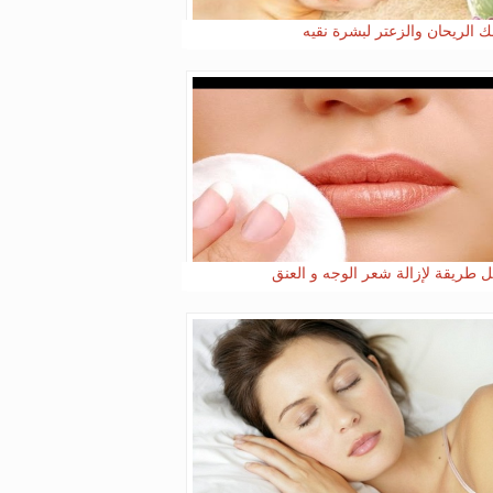
 الريحان والزعتر لبشرة نقيه
 طريقة لإزالة شعر الوجه و العنق