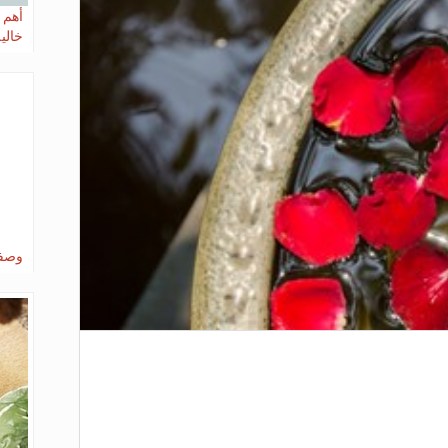
أهم 
خالي
وصفة