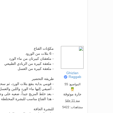
مكوّنات القناع
- 6 بتلات من الورود
- ملعقتان كبيرتان من ماء الورد
- ملعقة كبيرة من الزبادي الطبيعي
- ملعقة كبيرة من العسل
Ghizlan
Raggab
طريقة التحضير
- قومي بداية بنقع بتلات الورد، ثم سح
المواضيع: 55
- أضيفي إليها ماء الورد واللبن والعسل
- بعد خلط المزيج جيداً، ضعيه على وجهك لمدة 10 دقائق ثم
جارة موثوقة
- هذا القناع مناسب للبشرة المختلطة او
منذ 11 عامًا
مشاهدات: 5422
للبشرة الجافة