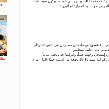
ن جفاف منطقة الخدين وجانبي الوجه، ويكون سبب هذا
6 عادات ليلية قد تضر ببشرتك
تعرض لجو شديد الحرارة أو البرودة.
ي إناء عميق، مع ملعقتين صغيرتين من دقيق الشوفان،
 تحصلي على خليط متجانس.
د إمسحي وجهك جيداً، واتركيها حتى تجف تماماً.
مطلو
سليه جيدًا بالماء البارد.