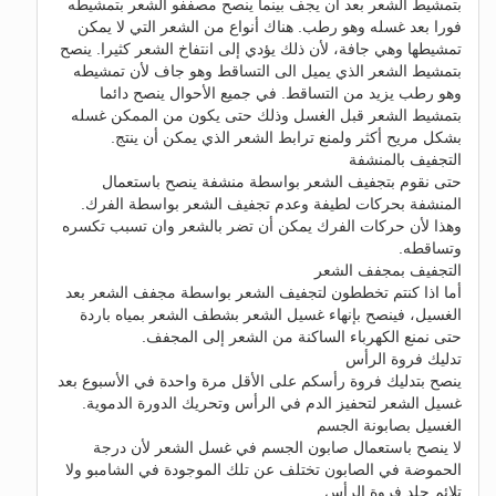
بتمشيط الشعر بعد أن يجف بينما ينصح مصففو الشعر بتمشيطه
فورا بعد غسله وهو رطب. هناك أنواع من الشعر التي لا يمكن
تمشيطها وهي جافة، لأن ذلك يؤدي إلى انتفاخ الشعر كثيرا. ينصح
بتمشيط الشعر الذي يميل الى التساقط وهو جاف لأن تمشيطه
وهو رطب يزيد من التساقط. في جميع الأحوال ينصح دائما
بتمشيط الشعر قبل الغسل وذلك حتى يكون من الممكن غسله
بشكل مريح أكثر ولمنع ترابط الشعر الذي يمكن أن ينتج.
التجفيف بالمنشفة
حتى نقوم بتجفيف الشعر بواسطة منشفة ينصح باستعمال
المنشفة بحركات لطيفة وعدم تجفيف الشعر بواسطة الفرك.
وهذا لأن حركات الفرك يمكن أن تضر بالشعر وان تسبب تكسره
وتساقطه.
التجفيف بمجفف الشعر
أما اذا كنتم تخططون لتجفيف الشعر بواسطة مجفف الشعر بعد
الغسيل، فينصح بإنهاء غسيل الشعر بشطف الشعر بمياه باردة
حتى نمنع الكهرباء الساكنة من الشعر إلى المجفف.
تدليك فروة الرأس
ينصح بتدليك فروة رأسكم على الأقل مرة واحدة في الأسبوع بعد
غسيل الشعر لتحفيز الدم في الرأس وتحريك الدورة الدموية.
الغسيل بصابونة الجسم
لا ينصح باستعمال صابون الجسم في غسل الشعر لأن درجة
الحموضة في الصابون تختلف عن تلك الموجودة في الشامبو ولا
تلائم جلد فروة الرأس.