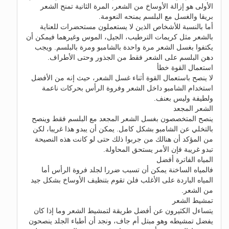
الأولى هو إزالة الأوساخ من الشعر، المرة الثانية تمنح الشعر
بريقا والغسل مع البلسم يمنحه النعومة.
أما بالنسبة للأشخاص الذين لا يستعملون مستحضرات للعناية
بالشعر مثل كريمات الترطيب، الجيل، الموس وغيرهما فيمكن أن
يكتفوا بغسل الشعر مرة واحدة بالشامبو ومرة بالبلسم. ويجب
دهن البلسم على الشعر فقط من الجذور وحتى الأطراف.
استعمال القوة خطأ
لا ينصح باستعمال القوة أثناء غسل الشعر، حيث إنه من الأفضل
استخدام الشامبو داخل الشعر وفروة الرأس بحركات ناعمة
ولطيفة وليس بعنف.
الشعر المجعد
ينصح المتخصصون بغسل الشعر المجعد مع البلسم فقط وينصح
بالتخلي عن الشامبو بشكل كامل. يمكن أن يبدو هذا غريبا، لكن
من المؤكد أن هنالك من جربوا ذلك حتى لو كانت هذه النصيحة
تبدو غريبة فإن الأمر يستحق المحاولة.
المياه الفاترة أفضل
فالمياه الساخنة يمكن أن تسبب ضررا لجلد فروة الرأس أما
المياه الباردة على الأغلب فلن تقوم بتنظيف الأوساخ بشكل جيد
من الشعر.
تمشيط الشعر
يتساءل الكثيرون عن أفضل طريقة لتمشيط الشعر وما إذا كان
يفضل تمشيطه وهو مبتل أم جاف، ونجد أن أطباء الجلد ينصحون