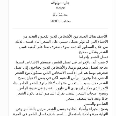
جارة موثوقة
maroc
منذ 11 عامًا
مشاهدات: 6400
للأسف هناك العديد من الأشخاص الذين يفعلون العديد من
الأشياء التي قد تؤثر بشكل سلبي على الشعر أثناء غسله.. لذلك
من خلال السطور القادمة سوف نتعرف معا على كيفية غسل
الشعر بشكل صحيح.
غسل الشعر بإفراط
لا ينصح أبدا بالإفراط في غسل الشعر، فمعظم الأشخاص ليسوا
بحاجة لغسل شعرهم يوميا. والأشخاص الذين يحتاجون إلى غسل
شعرهم يوميا هم في الأغلب الأشخاص الذين يملكون نوع الشعر
الدهني جدا وفروة الرأس الدهنية. لكن في بعض الأحيان يصبح
الشعر دهنيا بسبب استعمال منتجات لا تلائم نوع الشعر الخاص بنا،
الأمر الذي يمكن أن يؤدي الى ظهور القشرة في فروة الرأس.
وينصح اصحاب الشعر الدهني بفرك الشامبو عندما يكون الشعر
جافا وبعد ذلك شطف الشعر.
الشامبو والبلسم
ينصح الخبراء وأطباء الجلدية بغسل الشعر مرتين بالشامبو وفي
النهاية مرة واحدة باستعمال البلسم. هدف غسل الشعر في المرة