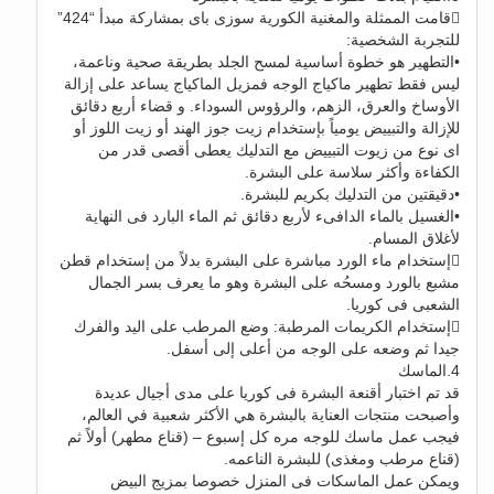
قامت الممثلة والمغنية الكورية سوزى باى بمشاركة مبدأ “424”
للتجربة الشخصية:
•التطهير هو خطوة أساسية لمسح الجلد بطريقة صحية وناعمة،
ليس فقط تطهير ماكياج الوجه فمزيل الماكياج يساعد على إزالة
الأوساخ والعرق، الزهم، والرؤوس السوداء. و قضاء أربع دقائق
للإزالة والتبييض يومياً بإستخدام زيت جوز الهند أو زيت اللوز أو
اى نوع من زيوت التبييض مع التدليك يعطى أقصى قدر من
الكفاءة وأكثر سلاسة على البشرة.
•دقيقتين من التدليك بكريم للبشرة.
•الغسيل بالماء الدافىء لأربع دقائق ثم الماء البارد فى النهاية
لأغلاق المسام.
إستخدام ماء الورد مباشرة على البشرة بدلاً من إستخدام قطن
مشبع بالورد ومسحُه على البشرة وهو ما يعرف بسر الجمال
الشعبى فى كوريا.
إستخدام الكريمات المرطبة: وضع المرطب على اليد والفرك
جيدا ثم وضعه على الوجه من أعلى إلى أسفل.
4.الماسك
قد تم اختبار أقنعة البشرة فى كوريا على مدى أجيال عديدة
وأصبحت منتجات العناية بالبشرة هي الأكثر شعبية في العالم،
فيجب عمل ماسك للوجه مره كل إسبوع – (قناع مطهر) أولاً ثم
(قناع مرطب ومغذى) للبشرة الناعمه.
ويمكن عمل الماسكات فى المنزل خصوصا بمزيج البيض