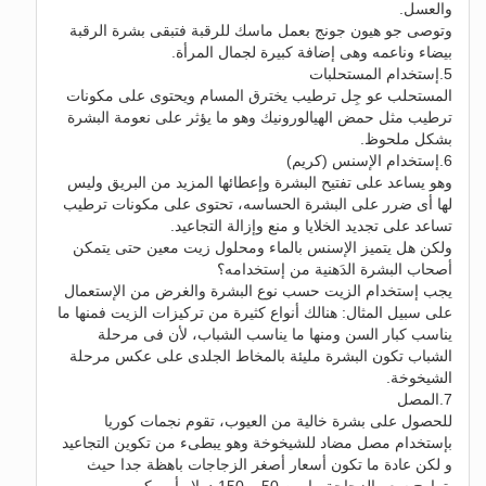
والعسل.
وتوصى جو هيون جونج بعمل ماسك للرقبة فتبقى بشرة الرقبة
بيضاء وناعمه وهى إضافة كبيرة لجمال المرأة.
5.إستخدام المستحلبات
المستحلب عو جِل ترطيب يخترق المسام ويحتوى على مكونات
ترطيب مثل حمض الهيالورونيك وهو ما يؤثر على نعومة البشرة
بشكل ملحوظ.
6.إستخدام الإسنس (كريم)
وهو يساعد على تفتيح البشرة وإعطائها المزيد من البريق وليس
لها أى ضرر على البشرة الحساسه، تحتوى على مكونات ترطيب
تساعد على تجديد الخلايا و منع وإزالة التجاعيد.
ولكن هل يتميز الإسنس بالماء ومحلول زيت معين حتى يتمكن
أصحاب البشرة الدَهنية من إستخدامه؟
يجب إستخدام الزيت حسب نوع البشرة والغرض من الإستعمال
على سبيل المثال: هنالك أنواع كثيرة من تركيزات الزيت فمنها ما
يناسب كبار السن ومنها ما يناسب الشباب، لأن فى مرحلة
الشباب تكون البشرة مليئة بالمخاط الجلدى على عكس مرحلة
الشيخوخة.
7.المصل
للحصول على بشرة خالية من العيوب، تقوم نجمات كوريا
بإستخدام مصل مضاد للشيخوخة وهو يبطىء من تكوين التجاعيد
و لكن عادة ما تكون أسعار أصغر الزجاجات باهظة جدا حيث
يتراوح سعر الزجاجة ما بين 50 – 150 دولار أمريكى.