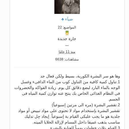
ضيآء ♣
المواضيع: 22
جارة جديدة
ـــ
منذ 11 عامًا
مشاهدات: 6638
وها هو سر البشرة الكورية، بسيط ولكن فعال جد
1.تناول كمية كافية من التناول كوب من الماء الدافىء وغسل
الوجه بالماء البارد لبضع دقائق كل يوم. زيادة الفواكه والخضروات
فى النظام الغذائى الخاص بك ينتج عنه توازن كمية المياه فى
الجسم.
2.تقشير البشرة (مره الى مرتين إسبوعياً)
تقشير البشرة بإستخدام مواد لا تحتوى على مواد تبييض أو مواد
جلدية هو ما يجب عليكى القيام بة إسبوعياً. إيجاد جِل تدليك
مناسب يذهب عميقا داخل المسام لإزالة الخلايا الميته.
3.القيام بثلاث خطوات يومياً للعناية بالبشرة