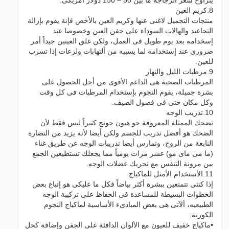
8.كريم العين
منتجات التجميل لاغنى عنها وكريم العين بالأخص فإنة يقوم بإزالة
التجاعيد والهالات السوداء على جفن العين وخصوصا عند
إسخدامه بعد يوم طويل فى العمل، ولكن غلق العينين جيداً أمر
ضرورى عند إستخدامه لما يسببه من ألتهابات ولزعات إذا تسرب
للعين.
9.مرطبات الليل والنهار
المرطبات الصحية هى الداعم الأقوى من أجل الحصول على
بشرة جميلة، يقوم النجوم بإستخدام المرطبات فى كل وقت
وكل مكان حتى فى فصول الصيف.
10.تدريب الوجه
تضحك الممثلة المعروفة جو هيون جونج كثيراً ليس فقط لأن
الضحك هو أفضل تدريب للجسم ولكن أيضا لأنه يزيد من النضارة
النابعة من الروح، وتمارس أيضا تدريبات الوجه عن طريق غناء
(ما مى ماى مو) عشر مرات يومياً مما يجعلك تستطيعين الجمع
بين مرونة التنفس مع تحريك عضلات الوجه.
11.الأستخدام الأمثل للماكياج
إذا كنتى تتمتعين ببشرة أكثر بياضاً فكل ما عليكى هو إتباع بعض
الخطوات البسيطة للمساعدة فى الحفاظ على تركيبة الوجه
الطبيعيه، ألآتى هى بعض المبادىء الأساسية لماكياج النجوم
الكورية:
•ماكياج خفيف للعيون مع الألوان الدافئة على الجفن وإضافة كحل