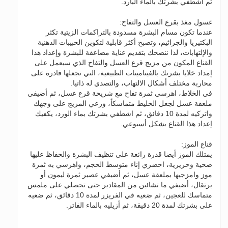
ثم اشطفي بشرتك بالماء البارد.
غسول مغذ بقرع العسل والتفاح:
عندما تكون مسام البشرة مسدودة بالتراكمات الزيتية تكثر
البكتيريا والجراثيم، وتصبح أكثر قابلية لتكوين الحبيبات الدهنية
والإلتهابات، لذا ننصحك بتقديم عناية مضاعفة للبشرة وإعداد هذا
القناع المكون من مزيج قرع العسل والتفاح الذي سيعمل على
إمداد خلايا بشرتك بالفيتامينات الطبيعية، التي تجعلها قادرة على
محاربة مختلف أشكال الالتهاب، والتصدي له ذاتيا.
في الخلاط، اهرسي ثمرة تفاح مع شريحة قرع عسل، ثم أضيفي
ملعقة عسل لجعل الخليط متماسكاً، وزعي المزيج على وجهك
واتركيه لمدة 10 دقائق، ثم اشطفي بشرتك بماء الورد، يكفيك
إعداد هذا القناع بشكل أسبوعي.
قناع الموز:
يمتلك الموز أيضا قدرة رائعة على تنظيف البشرة والحفاظ عليها
صحية وحريرية، احضري إناء متوسط الحجم، واهرسي به ثمرة
موز وامزجيها بملعقة عسل، ثم أضيفي عصير ثمرة ليمون أو
برتقال، أضيفي ما تشائين من المقادير حتى تحصلي على ملمس
متماسك للعجين، ثم ضعيه في الفريزر لمدة 10 دقائق، ثم ضعيه
على بشرتك لمدة 20 دقيقة، ثم أزيليه بالماء الفاتر.