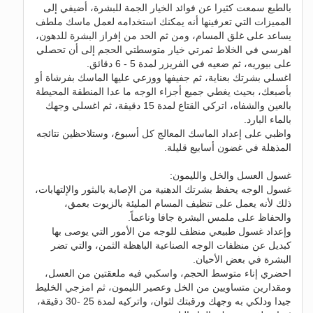
بالطبع سمعت كثيرا عن فوائد الخيار الجمة للبشرة، أضيفي إلى
المميزات التي تعرفينها أنه يمكنك استخدامه لعمل ماسك ملطف
يساعد على غلق المسام، ومن ثم الحد من إفراز البشرة للدهون،
اهرسي في الخلاط ثمرتي خيار متوسطتي الحجم إلى أن تحصلي
على بيوريه، ثم ضعيه في الفريزر لمدة 5 - 6 دقائق.
اغسلي بشرتك بعناية، ثم جفيفها ووزعي عليها الماسك بفرشاة أو
بأصبعك، بحيث يغطي جميع أجزاء الوجه ما عدا المنطقة المحيطة
بالعين والشفاه، اتركي القتاع لمدة 15 دقيقة، ثم اغسلي وجهك
بالماء البارد.
واظبي على إعداد الماسك المعالج كل أسبوع، وستلاحظين نتائجه
المذهلة في غضون أسابيع قليلة.
غسول العسل والخل والليمون:
غسول الوجه يحفظ بشرتك الدهنية من الإصابة بالبثور والإلتهابات،
ذلك لأنه يعمل على تنظيف المسام المليئة بالزيوت بعمق،
والحفاظ على ملمس البشرة جافا وناعماً.
وإعداد غسول طبيعي منظف للوجه من الأمور التي يوصى بها
كبديل عن منظفات الوجه الصناعية الباهظة الثمن، والتي تضر
البشرة في بعض الأحيان.
احضري إناء متوسط الحجم، واسكبي فيه ملعقتين من العسل،
ومقدارين متساويين من الخل وعصير الليمون، ثم امزجي الخليط
جيدا ودلكي به وجهك ورقبتك لثوان، واتركيه لمدة 25 -30 دقيقة،