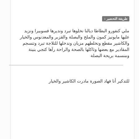
طريقة التحضير :
ملي كنفورو البطاطا ديالنا نخلوها تبرد ونديرها فسوبيرا ونزيد
عليها مايونيز كمون والملح والبصلة والقزبر والمعدنوس والخيار
والكاشير مقطع ونخلطهم مزيان وندخلها للتلاجة تبرد وتنسجم
المقادير مع بعضها وتاكلها بالصحة والراحة رآها كتجي بنينة
ومنسمة بريحة البصلة
للتدكير أنا فهاد الصورة مادرت الكاشير والخيار