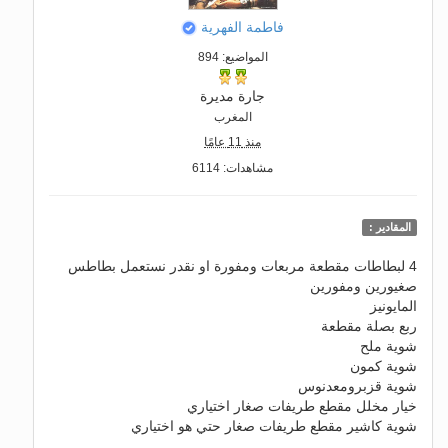
فاطمة الفهرية
المواضيع: 894
جارة مديرة
المغرب
منذ 11 عامًا
مشاهدات: 6114
المقادير :
4 لبطاطات مقطعة مربعات ومفورة او نقدر نستعمل بطاطس
صغيورين ومفورين
المايونيز
ربع بصلة مقطعة
شوية ملح
شوية كمون
شوية قزبرومعدنوس
خيار مخلل مقطع طريفات صغار اختياري
شوية كاشير مقطع طريفات صغار حتي هو اختياري