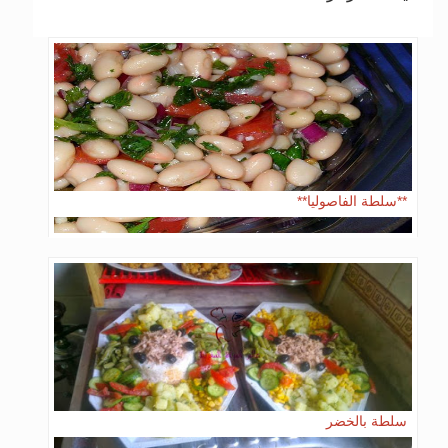
**سلطة الفاصوليا**
سلطة بالخضر