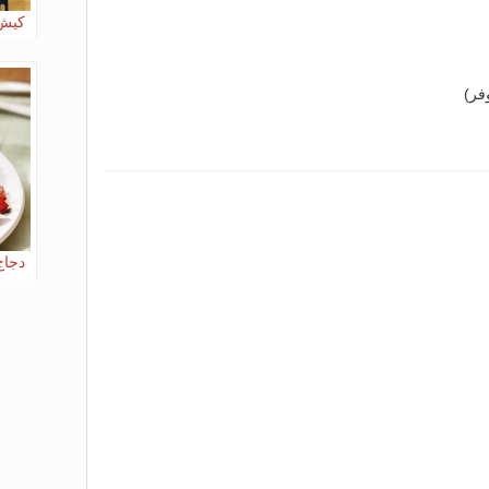
كيش 
فر)
دجاج