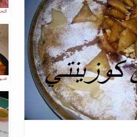
التح
غديو