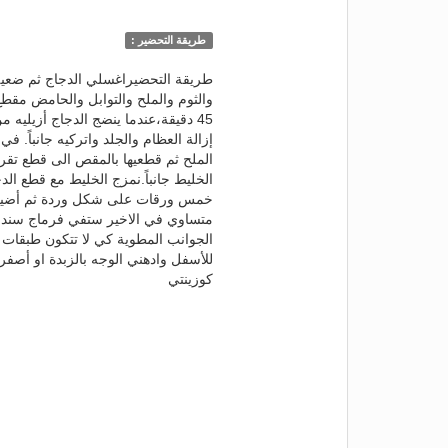
طريقة التحضير :
طريقة التحضيراغسلي الدجاج ثم ضعيه
والثوم والملح والتوابل والحامض مقطع 
45 دقيقة،عندما ينضج الدجاج أزيلي
الخليط جانباً.نمزج الخليط مع قطع الدج
خمس ورقات على شكل وردة ثم أضيف
متساوي في الاخير ستفي فرماج سندو
الجوانب المطوية كي لا تتكون طبقات 
للأسفل وادهني الوجه بالزبدة او أص
كوزينتي