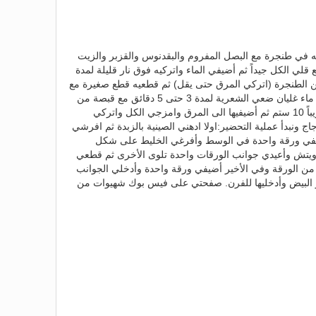
 في طنجرة مع البصل المفروم والبقدنوس والقزبر والزيت
قلي الكل جيداً ثم أضيفي الماء واتركيه فوق نار قليلة لمدة
ه من الطنجرة (اتركي المرق حتى يقل) ثم قطعيه قطع صغيرة مع
إزالة العظام والجلد واتركيه جانباً. في ماء غليان ضعي الشعرية لمدة 3 حتى 5 دقائق مع قبصة من
الملح ثم قطعيها بالمقص الى قطع تقريباً 10 ستم ثم أضيفيها الى المرق وامزجي الكل واتركي
اج ونبدأ عملية التحضير:اولا ادهني الصينية بالزبدة ثم افرشي
ي ورقة واحدة في الوسط وأفرغي الخليط على شكل
يتش وأعيدي جوانب الورقات واحدة تلوى الأخرى ثم قطعي
من الورقة وفي الأخير أضيفي ورقة واحدة وأدخلي الجوانب
فر البيض وأدخليها للفرن. صفحتي على فيس بوك شهيوات من