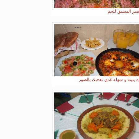
ضير المسبق للحم
ة بنينة و سهلة غدي تعجبك بالصور