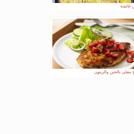
عائشة
 مقلى بالجبن والزيتون