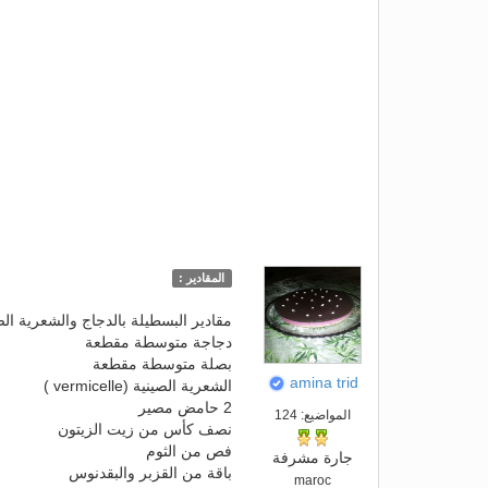
المقادير :
مقادير البسطيلة بالدجاج والشعرية الص
دجاجة متوسطة مقطعة
بصلة متوسطة مقطعة
amina trid
الشعرية الصينية (vermicelle )
2 حامض مصير
المواضيع: 124
نصف كأس من زيت الزيتون
فص من الثوم
جارة مشرفة
باقة من القزبر والبقدنوس
maroc