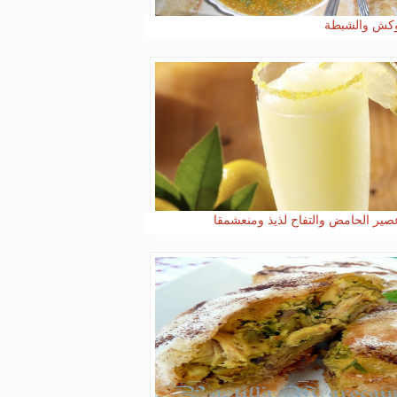
كش والشبطة
صير الحامض والتفاح لذيذ ومنعشمقا