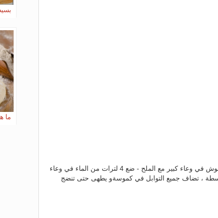
بسيط
ما ه
- قبل يوم واحد يغسل عدة مرات البوبوش في وعاء كبير مع الملح - ضع 4 لترات من الماء في وعاء
وسطة ، تضاف جميع التوابل في كموسةو يطهى حتى تنضج