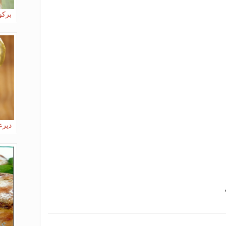
بركو
ديرع