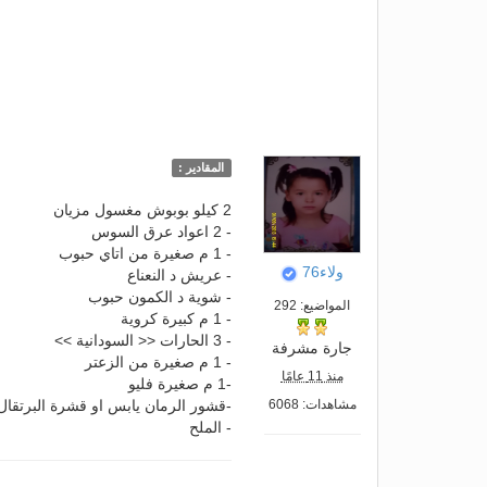
المقادير :
2 كيلو بوبوش مغسول مزيان
- 2 اعواد عرق السوس
- 1 م صغيرة من اتاي حبوب
ولاء76
- عريش د النعناع
- شوية د الكمون حبوب
المواضيع: 292
- 1 م كبيرة كروية
- 3 الحارات << السودانية >>
جارة مشرفة
- 1 م صغيرة من الزعتر
منذ 11 عامًا
-1 م صغيرة فليو
مشاهدات: 6068
-قشور الرمان يابس او قشرة البرتقال
- الملح