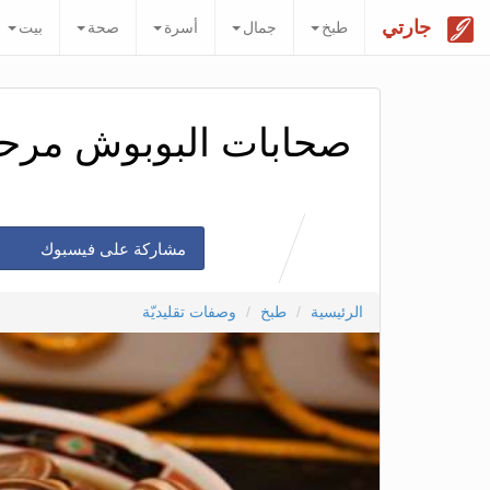
جارتي
طبخ
جمال
أسرة
صحة
بيت
صحابات البوبوش مرحب
مشاركة على فيسبوك
الرئيسية
طبخ
وصفات تقليديّة