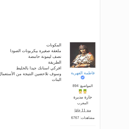
المكونات
ملعقة صغيرة بيكربونات الصودا
نصف ليمونة حامضة
الطريقة
افركي اسنانك جيدا بالخليط
فاطمة الفهرية
وسوف تلاحضين النتيجة من الأستعمال 
البنات
المواضيع: 894
جارة مديرة
المغرب
منذ 11 عامًا
مشاهدات: 6767