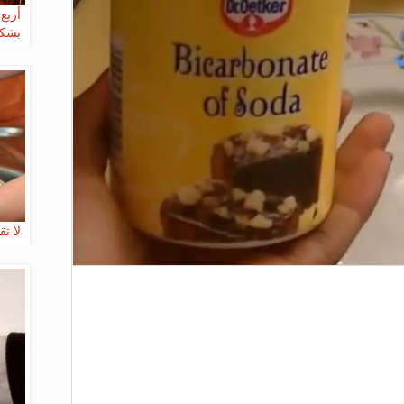
أربع
بشك
لا ت