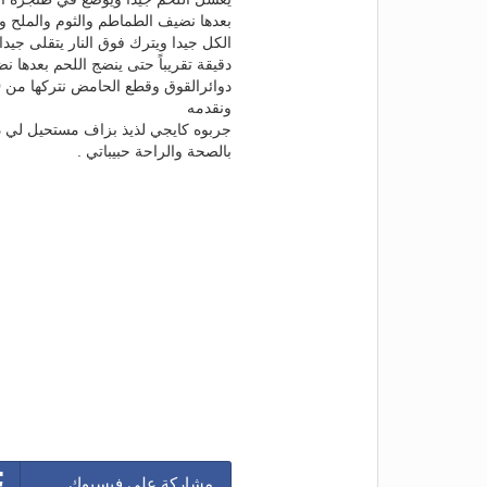
بعدها نضيف الطماطم والثوم والملح وا
ونقدمه
جربوه كايجي لذيذ بزاف مستحيل لي 
بالصحة والراحة حبيباتي .
مشاركة على فيسبوك