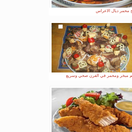
 محمر ديال الاعراس
م مبخر ومحمر في الفرن صحي وسريع