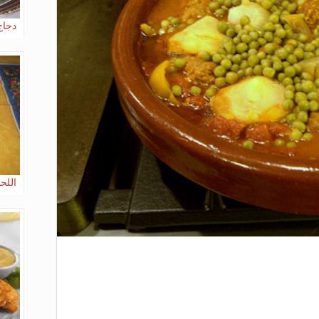
دجاج
اللح