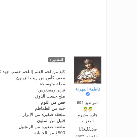
المقادير :
كلغ من لحم الغنم (اللحم حسب جهد ك
نصف كأس من زيت الزيتون
بصلة متوسطة
فاطمة الفهرية
قزبر ومقدنوس
ملح حسب الذوق
فص من الثوم
المواضيع: 894
حبة من الطماطم
ملعقة صغيرة من الإبزار
جارة مديرة
قليل من الملون
المغرب
ملعقة صغيرة من الزنجبيل
منذ 11 عامًا
500غ من الجلبانة
مشاهدات: 5637