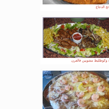
ح الدجاج
 وكوطليط مشويين فالفرن