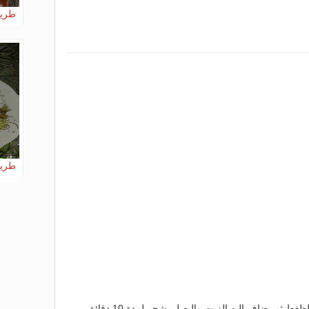
طريق
طريق
يغسل اللحم جيداً ويوضع في طنجرة الظغط ثم يضاف إليه الزيت والبصل يشحر لمدة 10 دقائق