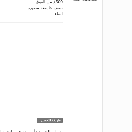
500غ من القوق
نصف حامضة مصيرة
الماء
طريقة التحضير :