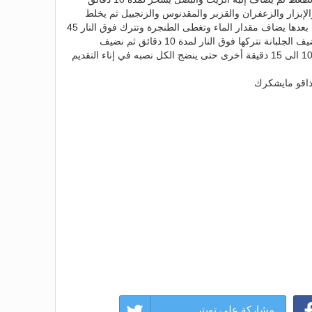
لإبزار والزعفران والقزبر والمقدنوس والزنجبيل ثم يخلط
الكل جيدا ويترك فوق النار يتقلى جيدا بعدها يضاف مقدار الماء وتغطى الطنجرة وتترك فوق النار 45
دقيقة تقريباً حتى ينضج اللحم بعدها نضيف الجلبانة نتركها فوق النار لمدة 10 دقائق ثم نضيف
دوائرالقوق وقطع الحامض نتركها من 10 الى 15 دقيقة أخرى حتى ينضج الكل نصبه في إناء التقديم
ذاقو مايشكرك
مشاركة على تويتر