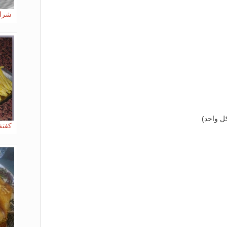
شرائ
ل واحد)
كفتة