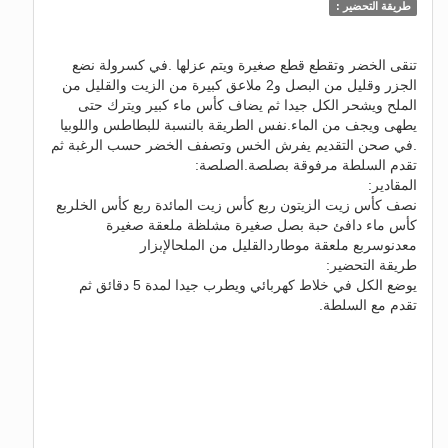
طريقة التحضير :
تنقى الخضر وتقطع قطع صغيرة ويتم عزلها .في كسرولة نضع
الجزر وقليل من البصل و2 ملاعق كبيرة من الزيت والقليل من
الملح ويشحر الكل جيدا ثم يضاف كأس ماء كبير ويترك حتى
يطهى ويجف من الماء.نفس الطريقة بالنسبة للبطاطس واللوبيا
.في صحن التقديم يفرش الخس وتصفف الخضر حسب الرغبة ثم
تقدم السلطة مرفوقة بصلصة.الصلصة:
المقادير:
نصف كأس زيت الزيتون ربع كأس زيت المائدة ربع كأس الخلربع
كأس ماء دافئ حبة بصل صغيرة مشلظة ملعقة صغيرة
معدنوسربع ملعقة موطاردالقليل من الملحالإبزار
طريقة التحضير:
يوضع الكل في خلاط كهربائي ويطرب جيدا لمدة 5 دقائق ثم
تقدم مع السلطة.