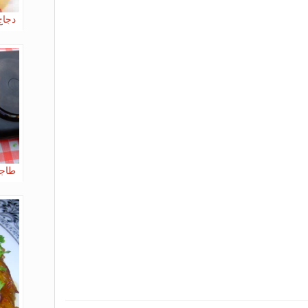
دجاج 
طاجن