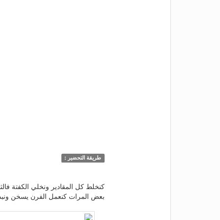
طريقة التحضير :
كنخلط كل المقادير ونخلي الكفتة فالث
بعض المرات كنعمل الفرن يسخن ونبد