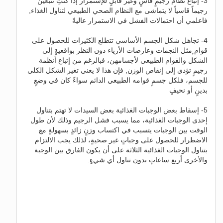
3- إتباع نظام رجيمٍ قاسٍ وغير قابلٍ للإستمرار إذا كنتِ تتبعين
رجيماً قاسياً لا يتماشى مع النظام الصحي الطبيعي لتناول الغذاء,
فاعلمي أن احتمالات الفشل في الاستمرار عاليةً
4- تجاهل شكل الجسم الأساسي تتطلع الكثيرات للحصول على
قوام ٍمثل النجمات وعارضات الأزياء دون النظر بواقعيةٍ إلى
الشكل والقوام الطبيعي لأجسامهن، فبالرغم من إتباع أنظمة
رجيمٍ تؤدي إلى إنقاص الوزن, فإن هذا لا يعني تغير الشكل الكلي
للجسم، فلكل جسمٍ قوامه الطبيعي الدائم سواءً كان في وضعٍ
بدينٍ أو نحيفٍ
5- إسقاط بعض الوجبات الغذائية بعض السيدات لا تهتم بتناول
إحدى الوجبات الغذائية، مما يسبب فشل الرجيم وذلك لأن طول
الوقت بين الوجبات يتسبب في اكتساب وزنٍ زائدٍ بسهولةٍ مع
الاضطرار للحصول على وجباتٍ غير صحيةٍ، لذلك يجب الالتزام
بتناول الوجبات الغذائية الثلاثة على أن يكون الفارق بين الوجبة
والأخرى أربع ساعاتٍ بدون تناول أي شيءٍ.