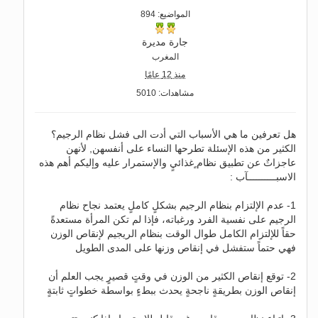
المواضيع: 894
جارة مديرة
المغرب
منذ 12 عامًا
مشاهدات: 5010
هل تعرفين ما هي الأسباب التي أدت الى فشل نظام الرجيم؟
الكثير من هذه الإسئلة تطرحها النساء على أنفسهن, لأنهن
عاجزاتٌ عن تطبيق نظام ٍغذائيٍ والإستمرار عليه وإليكم أهم هذه
الاسبــــــــــآب :
1- عدم الإلتزام بنظام الرجيم بشكلٍ كاملٍ يعتمد نجاح نظام
الرجيم على نفسية الفرد ورغباته، فإذا لم تكن المرأة مستعدةً
حقاً للإلتزام الكامل طوال الوقت بنظام الريجيم لإنقاص الوزن
فهي حتماً ستفشل في إنقاص وزنها على المدى الطويل
2- توقع إنقاص الكثير من الوزن في وقتٍ قصيرٍ يجب العلم أن
إنقاص الوزن بطريقةٍ ناجحةٍ يحدث ببطءٍ بواسطة خطواتٍ ثابتةٍ